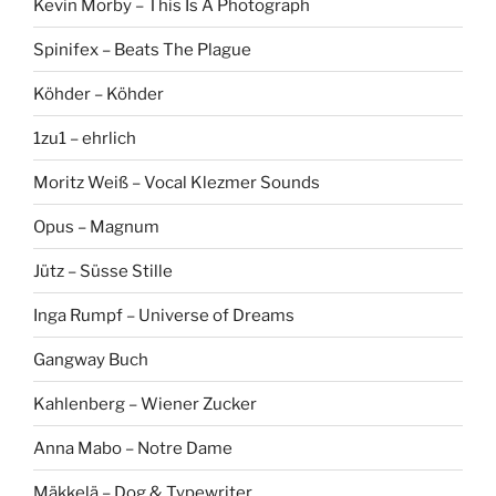
Kevin Morby – This Is A Photograph
Spinifex – Beats The Plague
Köhder – Köhder
1zu1 – ehrlich
Moritz Weiß – Vocal Klezmer Sounds
Opus – Magnum
Jütz – Süsse Stille
Inga Rumpf – Universe of Dreams
Gangway Buch
Kahlenberg – Wiener Zucker
Anna Mabo – Notre Dame
Mäkkelä – Dog & Typewriter