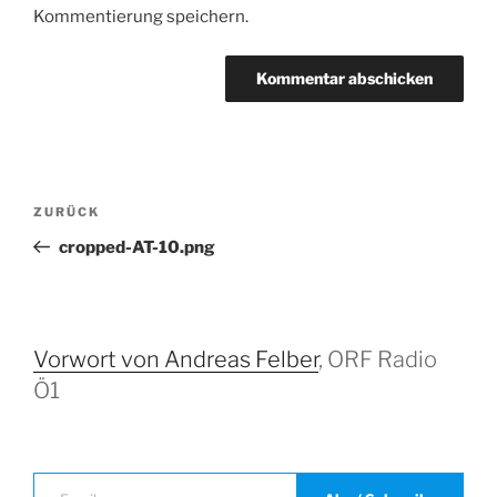
Kommentierung speichern.
Beitrags-
Vorheriger
ZURÜCK
Navigation
Beitrag
cropped-AT-10.png
Vorwort von Andreas Felber
, ORF Radio
Ö1
Email…