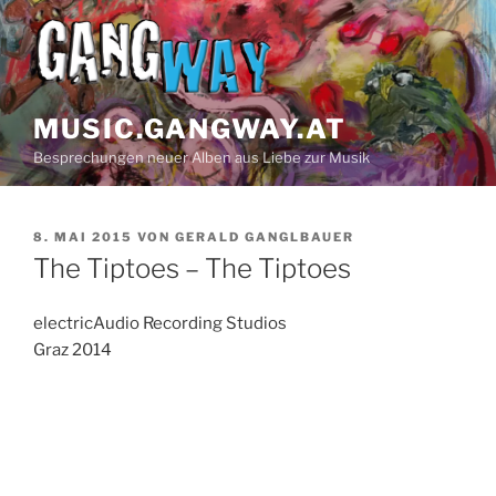
Z
u
m
I
n
MUSIC.GANGWAY.AT
h
Besprechungen neuer Alben aus Liebe zur Musik
a
l
t
V
8. MAI 2015
VON
GERALD GANGLBAUER
s
E
The Tiptoes – The Tiptoes
p
R
Ö
r
F
electricAudio Recording Studios
i
F
Graz 2014
n
E
N
g
T
e
L
n
I
C
H
T