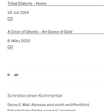
Tribal Dialects – Home
Datum
20. Juli 2014
In Bezug auf
CD
A Choir of Ghosts – An Ounce of Gold
Datum
8. März 2020
In Bezug auf
CD
K
EP
A
T
E
G
Schreibe einen Kommentar
O
R
Deine E-Mail-Adresse wird nicht veröffentlicht.
I
Erforderliche Felder sind mit
*
markiert
E