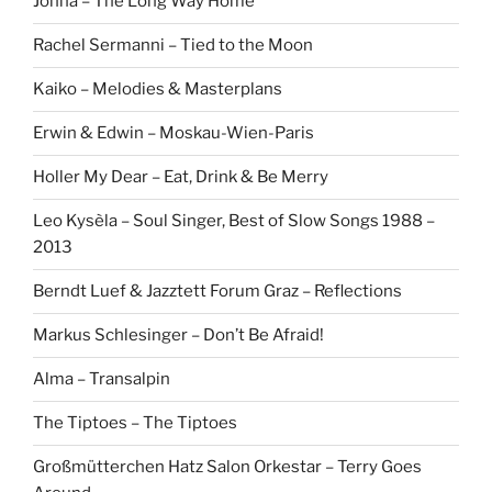
Johna – The Long Way Home
Rachel Sermanni – Tied to the Moon
Kaiko – Melodies & Masterplans
Erwin & Edwin – Moskau-Wien-Paris
Holler My Dear – Eat, Drink & Be Merry
Leo Kysèla – Soul Singer, Best of Slow Songs 1988 –
2013
Berndt Luef & Jazztett Forum Graz – Reflections
Markus Schlesinger – Don’t Be Afraid!
Alma – Transalpin
The Tiptoes – The Tiptoes
Großmütterchen Hatz Salon Orkestar – Terry Goes