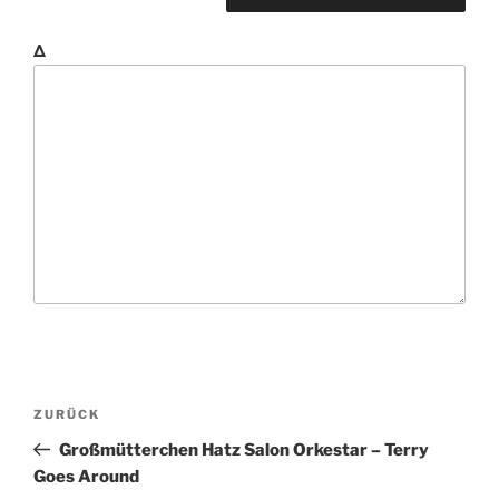
Δ
B
V
ZURÜCK
e
o
Großmütterchen Hatz Salon Orkestar – Terry
i
r
Goes Around
t
h