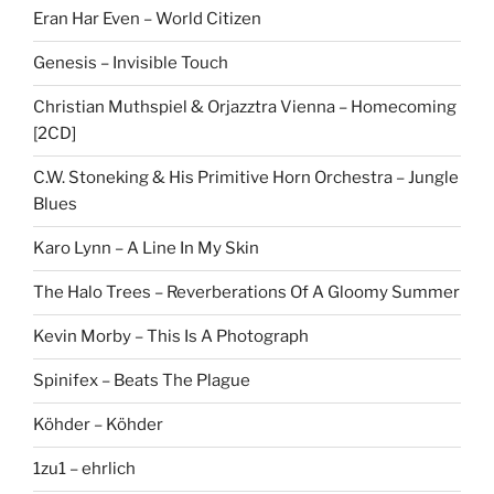
Eran Har Even – World Citizen
Genesis – Invisible Touch
Christian Muthspiel & Orjazztra Vienna – Homecoming
[2CD]
C.W. Stoneking & His Primitive Horn Orchestra – Jungle
Blues
Karo Lynn – A Line In My Skin
The Halo Trees – Reverberations Of A Gloomy Summer
Kevin Morby – This Is A Photograph
Spinifex – Beats The Plague
Köhder – Köhder
1zu1 – ehrlich