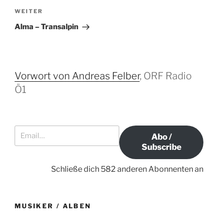
r
e
N
WEITER
r
ä
a
Alma – Transalpin
i
c
g
g
h
s
e
s
-
r
t
Vorwort von Andreas Felber
, ORF Radio
N
B
e
Ö1
a
e
r
i
B
v
t
e
i
Email…
r
i
g
Abo /
a
t
Subscribe
a
g
r
t
a
Schließe dich 582 anderen Abonnenten an
i
g
o
n
MUSIKER / ALBEN