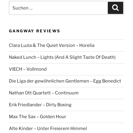
S
S
u
u
c
c
h
e
h
n
GANGWAY REVIEWS
e
n
Clara Luzia & The Quiet Version – Horelia
a
c
Naked Lunch – Lights (And A Slight Taste Of Death)
h
:
VIECH – Vollmond
Die Liga der gewöhnlichen Gentlemen – Egg Benedict
Nathan Ott Quartett – Continuum
Erik Friedlander – Dirty Boxing
Max The Sax – Golden Hour
Alte Kinder – Unter Freierem Himmel