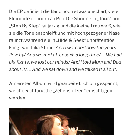
Die EP definiert die Band noch etwas unscharf, viele
Elemente erinnern an Pop. Die Stimme in „Toxic“ und
„Step By Step“ ist jazzig und die kleine Frau weiß, wie
sie die Töne anschleift und mit hochgezogener Nase
raunzt, während sie in „Hide & Seek“ unprätentiös
klingt wie Julia Stone:
And I watched how the years
flew by/ And we met after such a long time/ … We had
big fights, we lost our minds/ And I told Mum and Dad
about it/ … And we sat down and we talked it all out.
Am ersten Album wird gearbeitet. Ich bin gespannt,
welche Richtung die „Zehenspitzen“ einschlagen
werden.