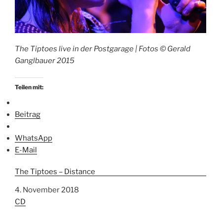
The Tiptoes live in der Postgarage | Fotos © Gerald
Ganglbauer 2015
Teilen mit:
Beitrag
WhatsApp
E-Mail
The Tiptoes – Distance
Datum
4. November 2018
In Bezug auf
CD