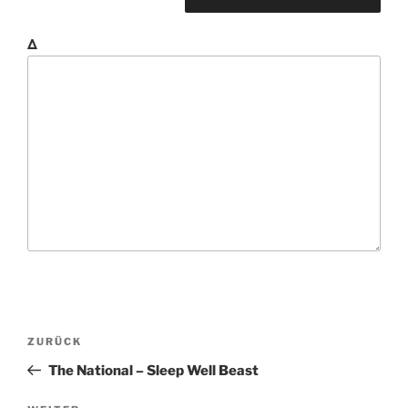
Δ
B
V
ZURÜCK
e
o
The National – Sleep Well Beast
i
r
t