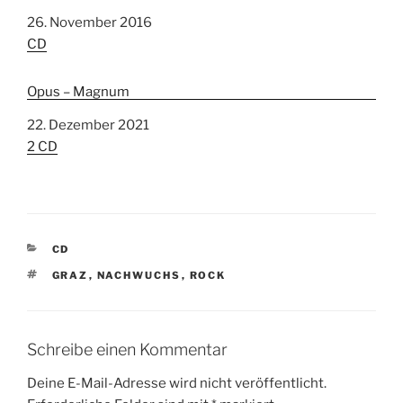
Datum
26. November 2016
In Bezug auf
CD
Opus – Magnum
Datum
22. Dezember 2021
In Bezug auf
2 CD
K
CD
A
S
GRAZ
,
NACHWUCHS
,
ROCK
T
C
E
H
G
L
O
A
R
Schreibe einen Kommentar
G
I
W
E
Deine E-Mail-Adresse wird nicht veröffentlicht.
Ö
N