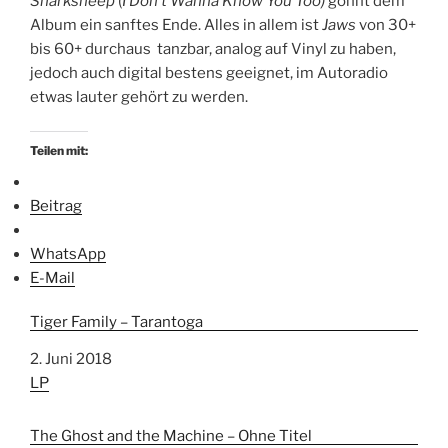
Sharksheep
(
I Don’t Wanna Know You Too)
gönnt dem
Album ein sanftes Ende. Alles in allem ist
Jaws
von 30+
bis 60+ durchaus tanzbar, analog auf Vinyl zu haben,
jedoch auch digital bestens geeignet, im Autoradio
etwas lauter gehört zu werden.
Teilen mit:
Beitrag
WhatsApp
E-Mail
Tiger Family – Tarantoga
Datum
2. Juni 2018
In Bezug auf
LP
The Ghost and the Machine – Ohne Titel