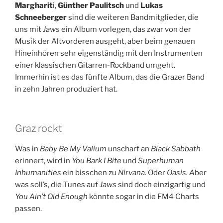
Margharit
i,
Günther Paulitsch
und
Lukas
Schneeberger
sind die weiteren Bandmitglieder, die
uns mit
Jaws
ein Album vorlegen, das zwar von der
Musik der Altvorderen ausgeht, aber beim genauen
Hineinhören sehr eigenständig mit den Instrumenten
einer klassischen Gitarren-Rockband umgeht.
Immerhin ist es das fünfte Album, das die Grazer Band
in zehn Jahren produziert hat.
Graz rockt
Was in
Baby Be My Valium
unscharf an
Black Sabbath
erinnert, wird in
You Bark I Bite
und
Superhuman
Inhumanities
ein bisschen zu
Nirvana.
Oder
Oasis. A
ber
was soll’s, die Tunes auf
Jaws
sind doch einzigartig und
You Ain’t Old Enough
könnte sogar in die FM4 Charts
passen.