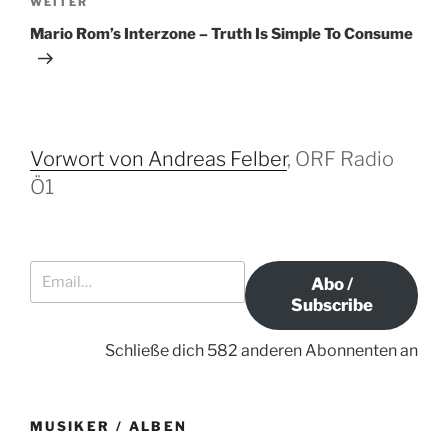
h
N
WEITER
r
e
ä
Mario Rom’s Interzone – Truth Is Simple To Consume
r
c
a
i
h
g
g
s
s
e
t
-
r
e
Vorwort von Andreas Felber
, ORF Radio
N
B
r
Ö1
a
e
B
i
e
v
t
i
i
Email…
r
t
g
Abo /
a
r
Subscribe
a
g
a
t
g
Schließe dich 582 anderen Abonnenten an
i
o
n
MUSIKER / ALBEN