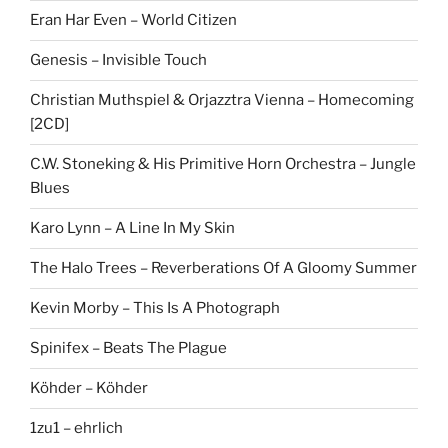
Eran Har Even – World Citizen
Genesis – Invisible Touch
Christian Muthspiel & Orjazztra Vienna – Homecoming
[2CD]
C.W. Stoneking & His Primitive Horn Orchestra – Jungle
Blues
Karo Lynn – A Line In My Skin
The Halo Trees – Reverberations Of A Gloomy Summer
Kevin Morby – This Is A Photograph
Spinifex – Beats The Plague
Köhder – Köhder
1zu1 – ehrlich