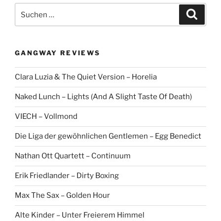
S
S
u
u
c
c
h
e
h
n
GANGWAY REVIEWS
e
n
Clara Luzia & The Quiet Version – Horelia
a
c
Naked Lunch – Lights (And A Slight Taste Of Death)
h
:
VIECH – Vollmond
Die Liga der gewöhnlichen Gentlemen – Egg Benedict
Nathan Ott Quartett – Continuum
Erik Friedlander – Dirty Boxing
Max The Sax – Golden Hour
Alte Kinder – Unter Freierem Himmel