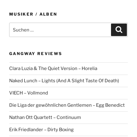
o
n
MUSIKER / ALBEN
S
S
u
u
c
c
h
e
h
n
GANGWAY REVIEWS
e
n
Clara Luzia & The Quiet Version – Horelia
a
c
Naked Lunch – Lights (And A Slight Taste Of Death)
h
:
VIECH – Vollmond
Die Liga der gewöhnlichen Gentlemen – Egg Benedict
Nathan Ott Quartett – Continuum
Erik Friedlander – Dirty Boxing