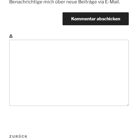
Benachrichtige mich über neue Beiträge via E-Mail.
Δ
B
V
ZURÜCK