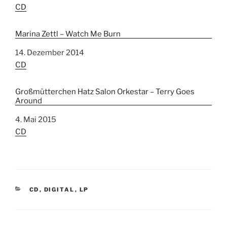
In Bezug auf
CD
Marina Zettl – Watch Me Burn
Datum
14. Dezember 2014
In Bezug auf
CD
Großmütterchen Hatz Salon Orkestar – Terry Goes
Around
Datum
4. Mai 2015
In Bezug auf
CD
K
CD
,
DIGITAL
,
LP
A
T
E
G