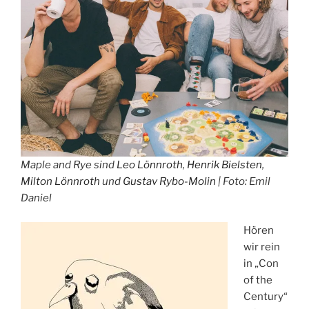
Maple and Rye sind
Leo Lönnroth
,
Henrik Bielsten
,
Milton Lönnroth
und
Gustav Rybo-Molin
| Foto: Emil
Daniel
Hören
wir rein
in „Con
of the
Century“