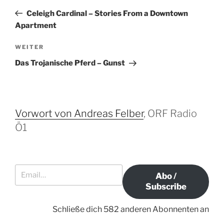
e
o
Celeigh Cardinal – Stories From a Downtown
i
r
Apartment
t
h
r
e
N
WEITER
r
ä
a
Das Trojanische Pferd – Gunst
i
c
g
g
h
s
e
s
-
r
t
Vorwort von Andreas Felber
, ORF Radio
N
B
e
Ö1
a
e
r
i
B
v
t
e
i
Email…
r
i
g
Abo /
a
t
Subscribe
a
g
r
t
a
Schließe dich 582 anderen Abonnenten an
i
g