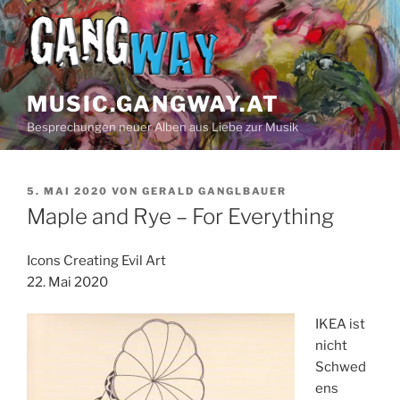
Z
u
m
I
n
MUSIC.GANGWAY.AT
h
Besprechungen neuer Alben aus Liebe zur Musik
a
l
t
V
5. MAI 2020
VON
GERALD GANGLBAUER
s
E
Maple and Rye – For Everything
p
R
Ö
r
F
Icons Creating Evil Art
i
F
22. Mai 2020
n
E
N
g
T
IKEA ist
e
L
nicht
n
I
Schwed
C
H
ens
T