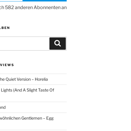
ich 582 anderen Abonnenten an
LBEN
Suchen
VIEWS
he Quiet Version – Horelia
Lights (And A Slight Taste Of
ond
ewöhnlichen Gentlemen – Egg