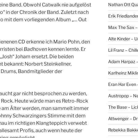
Nathan Ott Qua
eine Band. Obwohl Catwalk nie aufgelöst
o“ in der Chronik der Band. Zuletzt nach
Erik Friedlande
 Go mit dem vorliegenden Album „… Out
Max The Sax –
Alte Kinder – 
ienenen CD erkenne ich Mario Pohn, den
rristen bei
Badhoven
kennen lernte. Er
Lil Franz – Chil
„Josh“ Joham ersetzt. Die beiden
Adam Harpaz – 
t bekannt: Norbert Steinkellner,
, Drums, Bandmitglieder der
Karlheinz Mikli
Eran Har Even 
aucht gar nicht besprochen zu werden,
Austropop – N
m Rock. Heute würde man es Retro-Rock
The Base – Lick
ute am Älter werden, man sammelt immer
Johnny Schwarzingers Stimme mit dem
Attwenger – D
au im richtigen Klangteppich verwebt
Rebekka Bakke
allesamt Profis, auch wenn heute der
ing ermöglicht.