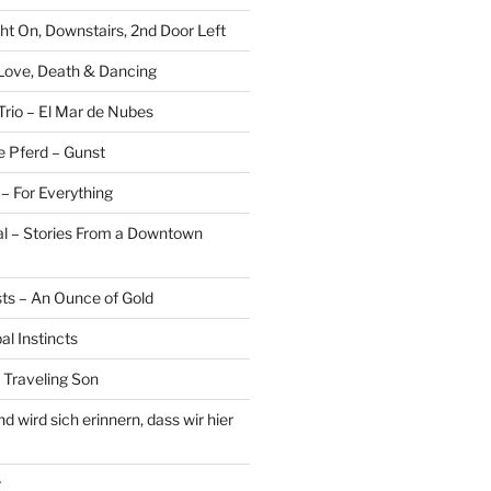
ght On, Downstairs, 2nd Door Left
 Love, Death & Dancing
Trio – El Mar de Nubes
e Pferd – Gunst
– For Everything
al – Stories From a Downtown
sts – An Ounce of Gold
al Instincts
 Traveling Son
 wird sich erinnern, dass wir hier
r