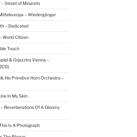
 – Street of Minarets
itteleuropa – Wiedergänger
rth – Dedicated
– World Citizen
ible Touch
piel & Orjazztra Vienna –
2CD]
 & His Primitive Horn Orchestra –
ine In My Skin
 – Reverberations Of A Gloomy
This Is A Photograph
ts The Plague