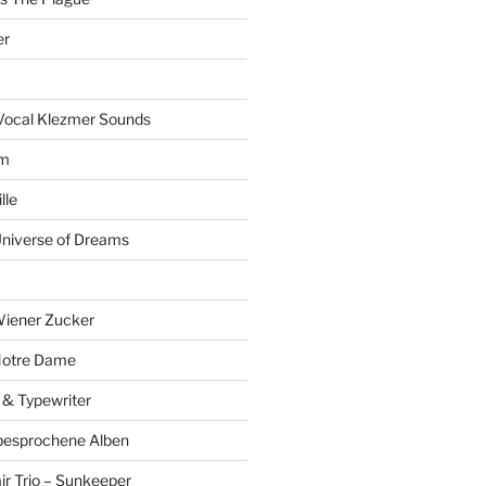
er
Vocal Klezmer Sounds
um
lle
Universe of Dreams
Wiener Zucker
Notre Dame
 & Typewriter
besprochene Alben
r Trio – Sunkeeper