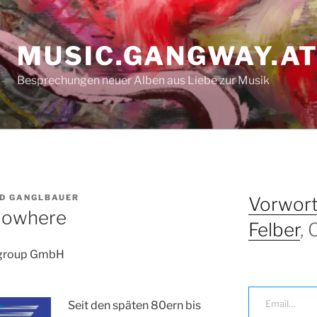
MUSIC.GANGWAY.A
Besprechungen neuer Alben aus Liebe zur Musik
D GANGLBAUER
Vorwort
 Nowhere
Felber
,
a group GmbH
Email…
Seit den späten 80ern bis