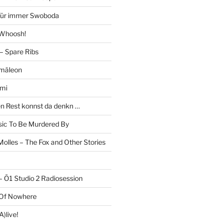
 Für immer Swoboda
 Whoosh!
– Spare Ribs
mäleon
mi
en Rest konnst da denkn …
c To Be Murdered By
olles – The Fox and Other Stories
– Ö1 Studio 2 Radiosession
 Of Nowhere
)live!