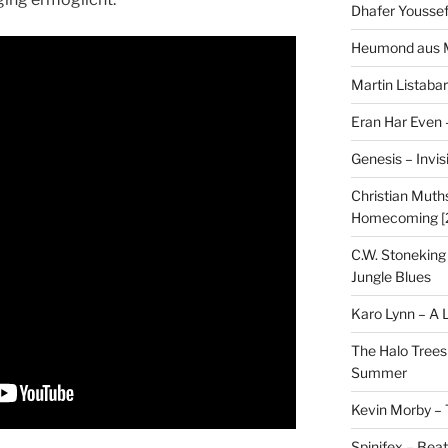
Dhafer Youssef
Heumond aus M
Martin Listaba
Eran Har Even 
Genesis – Invis
Christian Muths
Homecoming [
C.W. Stoneking
Jungle Blues
Karo Lynn – A L
The Halo Trees
Summer
Kevin Morby – 
Spinifex – Bea