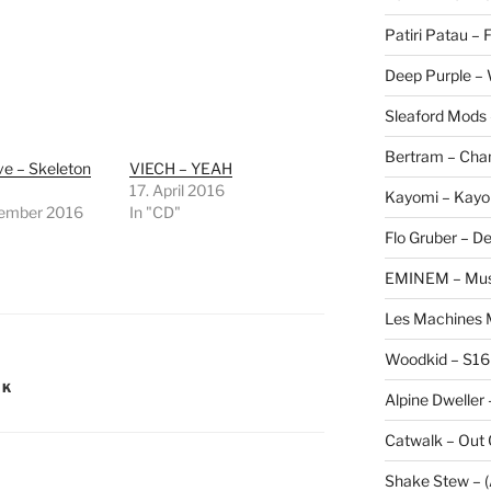
Patiri Patau –
Deep Purple –
Sleaford Mods 
Bertram – Cha
ve – Skeleton
VIECH – YEAH
17. April 2016
Kayomi – Kayo
tember 2016
In "CD"
Flo Gruber – D
EMINEM – Musi
Les Machines M
Woodkid – S16
CK
Alpine Dweller 
Catwalk – Out
Shake Stew – (A