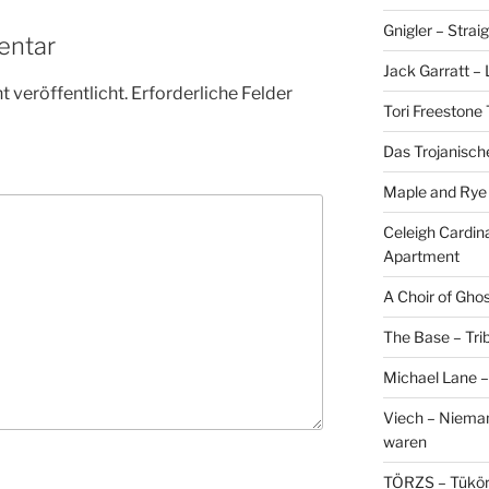
Gnigler – Strai
entar
Jack Garratt –
 veröffentlicht.
Erforderliche Felder
Tori Freestone 
Das Trojanisch
Maple and Rye 
Celeigh Cardin
Apartment
A Choir of Gho
The Base – Trib
Michael Lane –
Viech – Niemand
waren
TÖRZS – Tükö