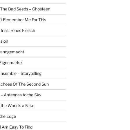
 The Bad Seeds – Ghosteen
’t Remember Me For This
risst rohes Fleisch
sion
 Handgemacht
 Eigenmarke
nsemble – Storytelling
 Echoes Of The Second Sun
 – Antennas to the Sky
 the World’s a Fake
the Edge
 I Am Easy To Find