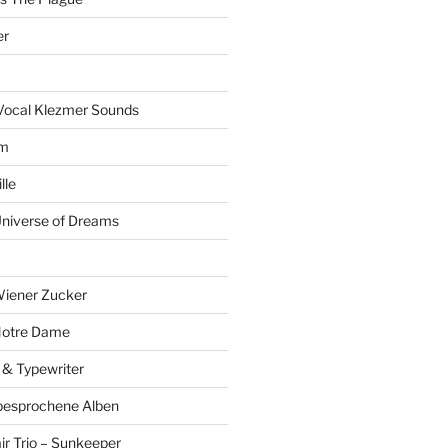
er
Vocal Klezmer Sounds
um
lle
Universe of Dreams
Wiener Zucker
Notre Dame
 & Typewriter
besprochene Alben
r Trio – Sunkeeper