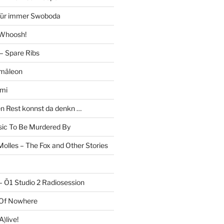
 Für immer Swoboda
 Whoosh!
– Spare Ribs
mäleon
mi
en Rest konnst da denkn …
c To Be Murdered By
olles – The Fox and Other Stories
– Ö1 Studio 2 Radiosession
 Of Nowhere
)live!