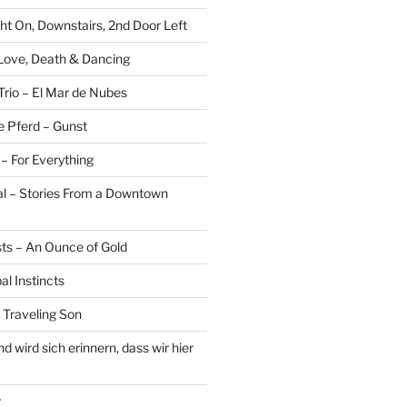
ght On, Downstairs, 2nd Door Left
 Love, Death & Dancing
Trio – El Mar de Nubes
e Pferd – Gunst
– For Everything
al – Stories From a Downtown
sts – An Ounce of Gold
al Instincts
 Traveling Son
 wird sich erinnern, dass wir hier
r