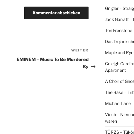
Gnigler – Strai
Jack Garratt –
Tori Freestone 
Das Trojanisch
WEITER
Nächster
Maple and Rye 
Beitrag
EMINEM – Music To Be Murdered
Celeigh Cardin
By
Apartment
A Choir of Gho
The Base – Trib
Michael Lane –
Viech – Niemand
waren
TÖRZS – Tükö