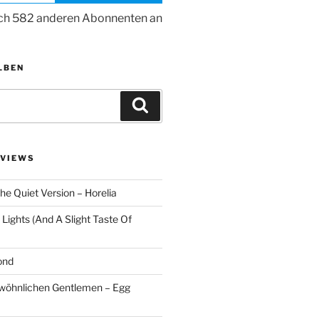
ich 582 anderen Abonnenten an
LBEN
Suchen
VIEWS
he Quiet Version – Horelia
Lights (And A Slight Taste Of
ond
ewöhnlichen Gentlemen – Egg