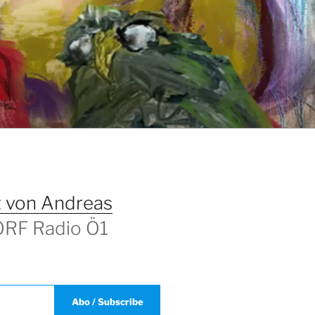
T
 von Andreas
 ORF Radio Ö1
Abo / Subscribe