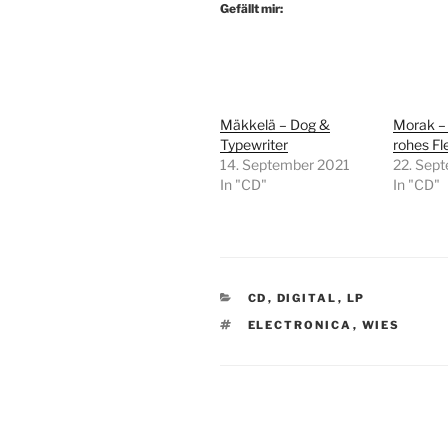
Gefällt mir:
Mäkkelä – Dog &
Morak – 
Typewriter
rohes Fl
14. September 2021
22. Sep
In "CD"
In "CD"
KATEGORIEN
CD
,
DIGITAL
,
LP
SCHLAGWÖRTER
ELECTRONICA
,
WIES