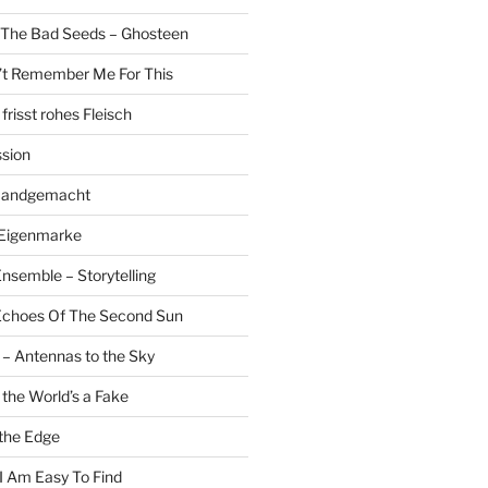
 The Bad Seeds – Ghosteen
’t Remember Me For This
risst rohes Fleisch
sion
 Handgemacht
 Eigenmarke
nsemble – Storytelling
 Echoes Of The Second Sun
 – Antennas to the Sky
 the World’s a Fake
the Edge
 I Am Easy To Find