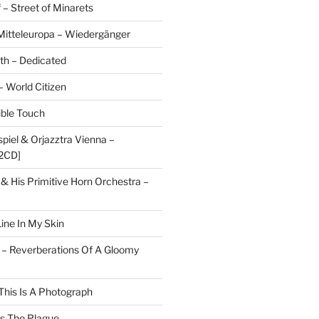
 – Street of Minarets
itteleuropa – Wiedergänger
rth – Dedicated
– World Citizen
ible Touch
piel & Orjazztra Vienna –
2CD]
 & His Primitive Horn Orchestra –
ine In My Skin
 – Reverberations Of A Gloomy
This Is A Photograph
ts The Plague