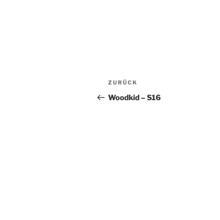
Beitrags-
Vorheriger
ZURÜCK
Navigation
Beitrag
Woodkid – S16