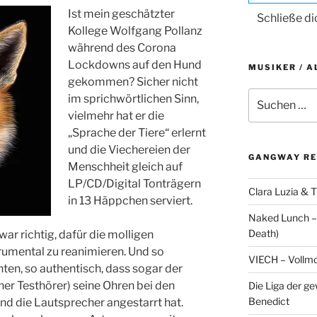
Ist mein geschätzter
Schließe d
Kollege Wolfgang Pollanz
während des Corona
Lockdowns auf den Hund
MUSIKER / A
gekommen? Sicher nicht
Suche
im sprichwörtlichen Sinn,
nach:
vielmehr hat er die
„Sprache der Tiere“ erlernt
und die Viechereien der
GANGWAY RE
Menschheit gleich auf
LP/CD/Digital Tonträgern
Clara Luzia & T
in 13 Häppchen serviert.
Naked Lunch – 
Death)
war richtig, dafür die molligen
umental zu reanimieren. Und so
VIECH – Vollm
hten, so authentisch, dass sogar der
her Testhörer) seine Ohren bei den
Die Liga der g
Benedict
und die Lautsprecher angestarrt hat.