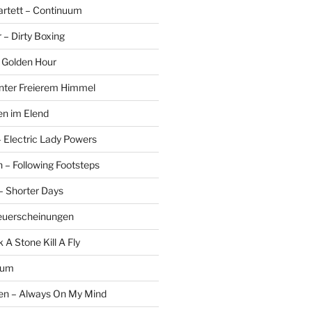
rtett – Continuum
r – Dirty Boxing
 Golden Hour
Unter Freierem Himmel
len im Elend
Electric Lady Powers
n – Following Footsteps
– Shorter Days
euerscheinungen
 A Stone Kill A Fly
rum
n – Always On My Mind