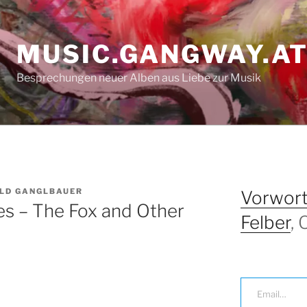
MUSIC.GANGWAY.A
Besprechungen neuer Alben aus Liebe zur Musik
LD GANGLBAUER
Vorwort
es – The Fox and Other
Felber
,
Email…