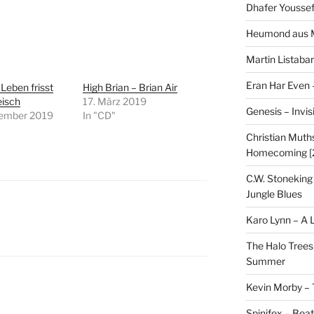
Dhafer Youssef
Heumond aus M
Martin Listaba
Eran Har Even 
Leben frisst
High Brian – Brian Air
eisch
17. März 2019
Genesis – Invis
tember 2019
In "CD"
Christian Muths
Homecoming [
C.W. Stoneking
Jungle Blues
Karo Lynn – A L
The Halo Trees
Summer
Kevin Morby – 
Spinifex – Bea