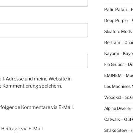
Patiri Patau –
Deep Purple –
Sleaford Mods 
Bertram – Cha
Kayomi – Kayo
Flo Gruber – D
EMINEM – Musi
l-Adresse und meine Website in
te Kommentierung speichern.
Les Machines M
Woodkid – S16
hfolgende Kommentare via E-Mail.
Alpine Dweller 
Catwalk – Out
Beiträge via E-Mail.
Shake Stew – (A