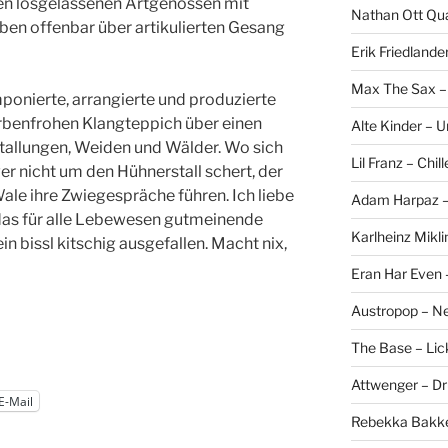
nen losgelassenen Artgenossen mit
Nathan Ott Qua
ben offenbar über artikulierten Gesang
Erik Friedlande
Max The Sax –
onierte, arrangierte und produzierte
arbenfrohen Klangteppich über einen
Alte Kinder – 
Stallungen, Weiden und Wälder. Wo sich
Lil Franz – Chil
r nicht um den Hühnerstall schert, der
ale ihre Zwiegespräche führen. Ich liebe
Adam Harpaz – 
das für alle Lebewesen gutmeinende
Karlheinz Mikli
n bissl kitschig ausgefallen. Macht nix,
Eran Har Even 
Austropop – N
The Base – Lick
Attwenger – D
E-Mail
Rebekka Bakke