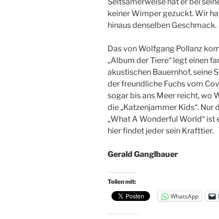
Seltsamerweise hat er bei sei
keiner Wimper gezuckt. Wir ha
hinaus denselben Geschmack.
Das von Wolfgang Pollanz komp
„Album der Tiere“ legt einen f
akustischen Bauernhof, seine 
der freundliche Fuchs vom Cove
sogar bis ans Meer reicht, wo W
die „Katzenjammer Kids“. Nur 
„What A Wonderful World“ ist ei
hier findet jeder sein Krafttier.
Gerald Ganglbauer
Teilen mit:
WhatsApp