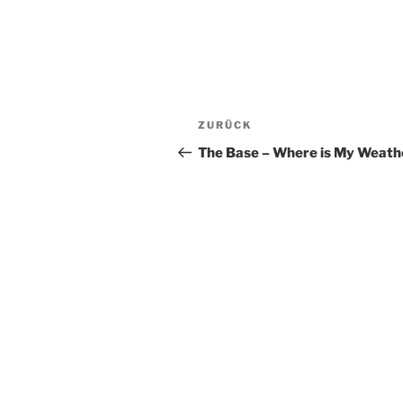
Beitrags-
Vorheriger
ZURÜCK
Navigation
Beitrag
The Base – Where is My Weath