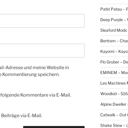
Patiri Patau –
Deep Purple –
Sleaford Mods 
Bertram – Cha
Kayomi – Kayo
Flo Gruber – D
l-Adresse und meine Website in
EMINEM – Musi
te Kommentierung speichern.
Les Machines M
Woodkid – S16
hfolgende Kommentare via E-Mail.
Alpine Dweller 
Catwalk – Out
Beiträge via E-Mail.
Shake Stew – (A