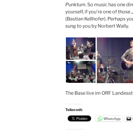
Punktum.
So music has one dim
yourself, if you’re one of tho
(Bastian Kellhofer). Perhaps yo
sung to you by Norbert Wally.
The Base live im ORF Landesst
Teilen mit:
WhatsApp