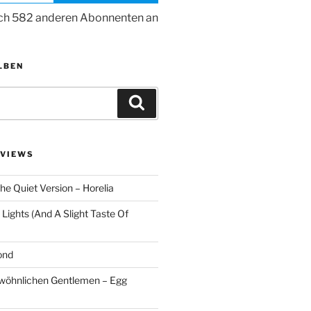
ich 582 anderen Abonnenten an
LBEN
Suchen
VIEWS
he Quiet Version – Horelia
Lights (And A Slight Taste Of
ond
ewöhnlichen Gentlemen – Egg