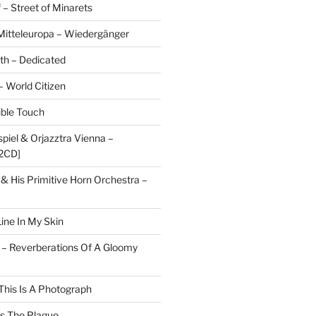
 – Street of Minarets
itteleuropa – Wiedergänger
rth – Dedicated
– World Citizen
ible Touch
piel & Orjazztra Vienna –
2CD]
 & His Primitive Horn Orchestra –
ine In My Skin
 – Reverberations Of A Gloomy
This Is A Photograph
ts The Plague