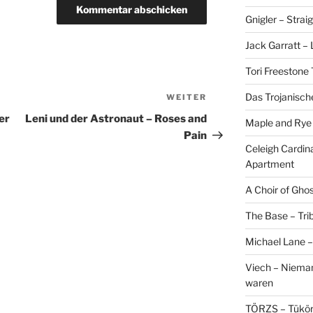
Gnigler – Strai
Jack Garratt –
Tori Freestone 
Das Trojanisch
WEITER
Nächster
Beitrag
er
Leni und der Astronaut – Roses and
Maple and Rye 
Pain
Celeigh Cardin
Apartment
A Choir of Gho
The Base – Trib
Michael Lane –
Viech – Niemand
waren
TÖRZS – Tükö