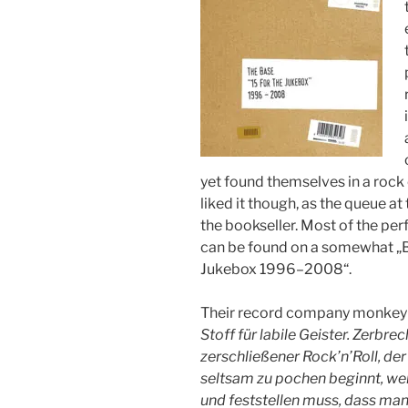
yet found themselves in a rock 
liked it though, as the queue a
the bookseller. Most of the per
can be found on a somewhat „Be
Jukebox 1996–2008“.
Their record company monkey
Stoff für labile Geister. Zerbre
zerschließener Rock’n’Roll, der
seltsam zu pochen beginnt, w
und feststellen muss, dass man 