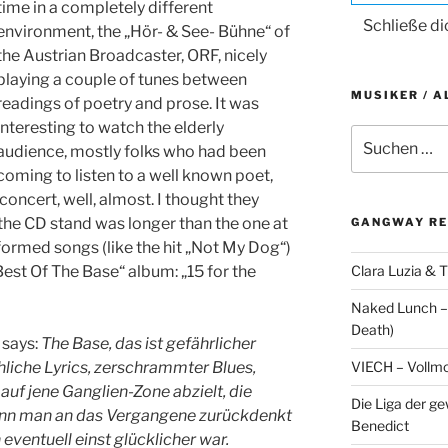
time in a completely different
Schließe d
environment, the „Hör- & See- Bühne“ of
the Austrian Broadcaster, ORF, nicely
playing a couple of tunes between
MUSIKER / A
readings of poetry and prose. It was
interesting to watch the elderly
Suche
audience, mostly folks who had been
nach:
coming to listen to a well known poet,
concert, well, almost. I thought they
t the CD stand was longer than the one at
GANGWAY RE
formed songs (like the hit „Not My Dog“)
Clara Luzia & T
st Of The Base“ album: „15 for the
Naked Lunch – 
Death)
 says:
The Base, das ist gefährlicher
VIECH – Vollm
chliche Lyrics, zerschrammter Blues,
 auf jene Ganglien-Zone abzielt, die
Die Liga der g
enn man an das Vergangene zurückdenkt
Benedict
eventuell einst glücklicher war.