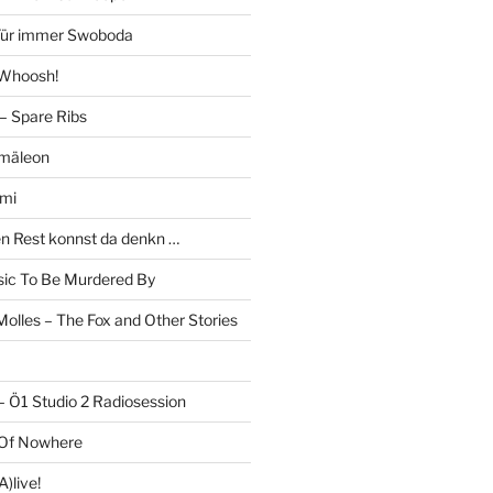
 Für immer Swoboda
 Whoosh!
– Spare Ribs
mäleon
mi
en Rest konnst da denkn …
c To Be Murdered By
olles – The Fox and Other Stories
– Ö1 Studio 2 Radiosession
 Of Nowhere
)live!