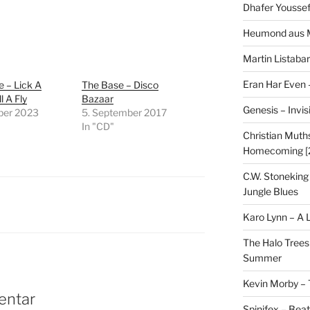
Dhafer Youssef
Heumond aus M
Martin Listaba
Eran Har Even 
 – Lick A
The Base – Disco
l A Fly
Bazaar
Genesis – Invis
ober 2023
5. September 2017
In "CD"
Christian Muths
Homecoming [
C.W. Stoneking
Jungle Blues
Karo Lynn – A L
The Halo Trees
Summer
Kevin Morby – 
entar
Spinifex – Bea