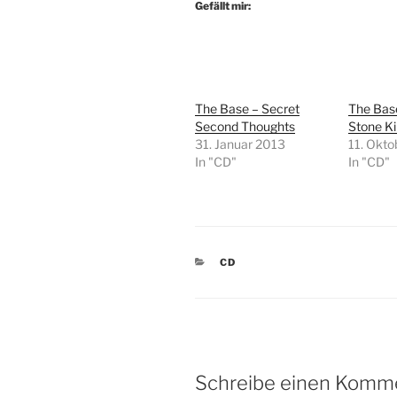
Gefällt mir:
The Base – Secret
The Base
Second Thoughts
Stone Kil
31. Januar 2013
11. Okt
In "CD"
In "CD"
KATEGORIEN
CD
Schreibe einen Komm