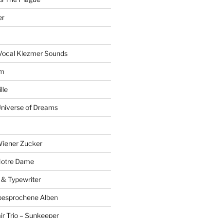
er
Vocal Klezmer Sounds
um
lle
Universe of Dreams
Wiener Zucker
Notre Dame
 & Typewriter
besprochene Alben
r Trio – Sunkeeper