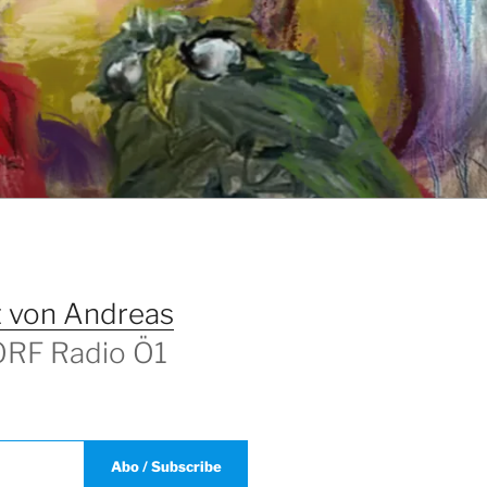
T
 von Andreas
 ORF Radio Ö1
Abo / Subscribe