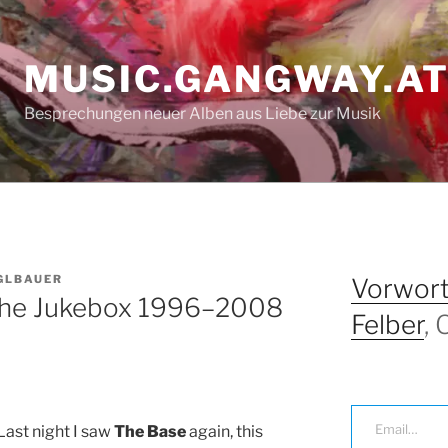
MUSIC.GANGWAY.A
Besprechungen neuer Alben aus Liebe zur Musik
GLBAUER
Vorwort
 the Jukebox 1996–2008
Felber
,
Email…
Last night I saw
The Base
again, this