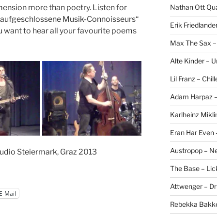
Nathan Ott Qua
ension more than poetry. Listen for
se „aufgeschlossene Musik-Connoisseurs“
Erik Friedlande
u want to hear all your favourite poems
Max The Sax –
Alte Kinder – 
Lil Franz – Chil
Adam Harpaz – 
Karlheinz Mikli
Eran Har Even 
Austropop – N
udio Steiermark, Graz 2013
The Base – Lick
Attwenger – D
E-Mail
Rebekka Bakke