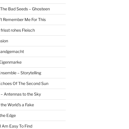
 The Bad Seeds – Ghosteen
’t Remember Me For This
risst rohes Fleisch
sion
 Handgemacht
 Eigenmarke
nsemble – Storytelling
 Echoes Of The Second Sun
 – Antennas to the Sky
 the World’s a Fake
the Edge
 I Am Easy To Find