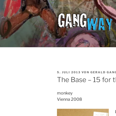
Zum
Inhalt
springen
VERÖFFENTLICHT
5. JULI 2013
VON
GERALD GAN
AM
The Base – 15 for
monkey
Vienna 2008