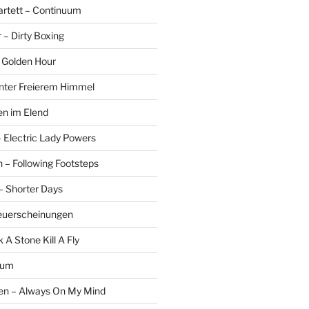
rtett – Continuum
r – Dirty Boxing
 Golden Hour
Unter Freierem Himmel
len im Elend
Electric Lady Powers
n – Following Footsteps
– Shorter Days
euerscheinungen
 A Stone Kill A Fly
rum
n – Always On My Mind