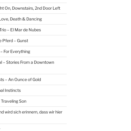
ght On, Downstairs, 2nd Door Left
 Love, Death & Dancing
Trio – El Mar de Nubes
e Pferd – Gunst
– For Everything
al – Stories From a Downtown
sts – An Ounce of Gold
al Instincts
 Traveling Son
 wird sich erinnern, dass wir hier
r