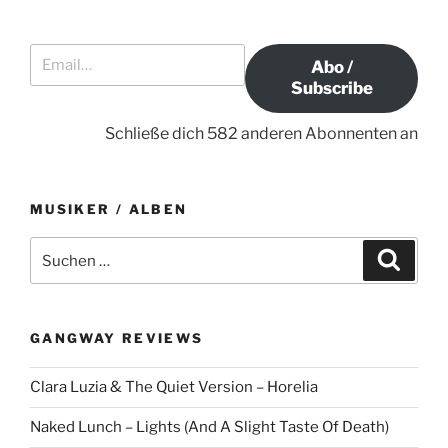
a
B
i
e
v
Email…
t
i
i
Abo /
r
t
g
Subscribe
a
r
a
g
a
Schließe dich 582 anderen Abonnenten an
t
g
i
o
MUSIKER / ALBEN
n
S
S
u
u
c
c
h
e
h
n
GANGWAY REVIEWS
e
n
Clara Luzia & The Quiet Version – Horelia
a
c
Naked Lunch – Lights (And A Slight Taste Of Death)
h