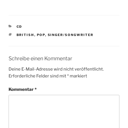
K
CD
A
S
BRITISH
,
POP
,
SINGER/SONGWRITER
T
C
E
H
G
L
O
A
R
Schreibe einen Kommentar
G
I
W
E
Deine E-Mail-Adresse wird nicht veröffentlicht.
Ö
N
Erforderliche Felder sind mit
*
markiert
R
T
E
Kommentar
*
R