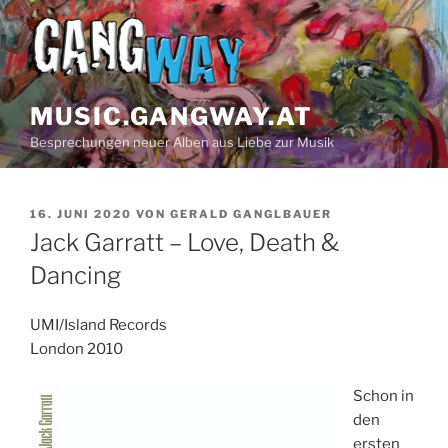
Z
u
m
I
n
MUSIC.GANGWAY.AT
h
Besprechungen neuer Alben aus Liebe zur Musik
a
l
t
V
16. JUNI 2020
VON
GERALD GANGLBAUER
s
E
Jack Garratt – Love, Death &
p
R
Ö
Dancing
r
F
i
F
n
E
UMI/Island Records
N
g
London 2010
T
e
L
n
I
Schon in
C
den
H
ersten
T