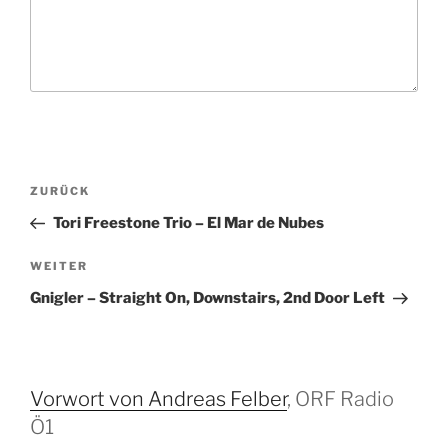
B
V
ZURÜCK
e
o
Tori Freestone Trio – El Mar de Nubes
i
r
t
h
N
WEITER
r
e
ä
Gnigler – Straight On, Downstairs, 2nd Door Left
r
c
a
i
h
g
g
s
s
e
t
Vorwort von Andreas Felber
, ORF Radio
-
r
e
Ö1
N
B
r