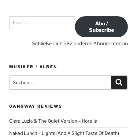
a
e
B
i
e
v
Email…
t
i
i
Abo /
r
t
g
Subscribe
a
r
a
g
a
Schließe dich 582 anderen Abonnenten an
t
g
i
o
MUSIKER / ALBEN
n
S
S
u
u
c
c
h
e
h
n
GANGWAY REVIEWS
e
n
Clara Luzia & The Quiet Version – Horelia
a
c
Naked Lunch – Lights (And A Slight Taste Of Death)