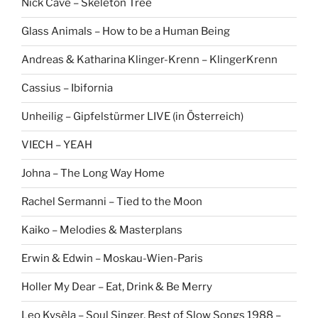
Nick Cave – Skeleton Tree
Glass Animals – How to be a Human Being
Andreas & Katharina Klinger-Krenn – KlingerKrenn
Cassius – Ibifornia
Unheilig – Gipfelstürmer LIVE (in Österreich)
VIECH – YEAH
Johna – The Long Way Home
Rachel Sermanni – Tied to the Moon
Kaiko – Melodies & Masterplans
Erwin & Edwin – Moskau-Wien-Paris
Holler My Dear – Eat, Drink & Be Merry
Leo Kysèla – Soul Singer, Best of Slow Songs 1988 –