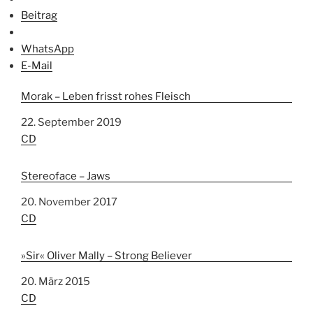
Beitrag
WhatsApp
E-Mail
Morak – Leben frisst rohes Fleisch
Datum
22. September 2019
In Bezug auf
CD
Stereoface – Jaws
Datum
20. November 2017
In Bezug auf
CD
»Sir« Oliver Mally – Strong Believer
Datum
20. März 2015
In Bezug auf
CD