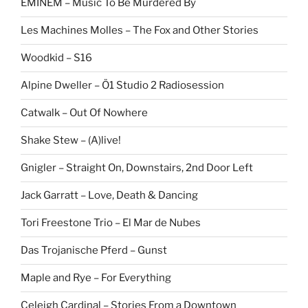
EMINEM – Music To Be Murdered By
Les Machines Molles – The Fox and Other Stories
Woodkid – S16
Alpine Dweller – Ö1 Studio 2 Radiosession
Catwalk – Out Of Nowhere
Shake Stew – (A)live!
Gnigler – Straight On, Downstairs, 2nd Door Left
Jack Garratt – Love, Death & Dancing
Tori Freestone Trio – El Mar de Nubes
Das Trojanische Pferd – Gunst
Maple and Rye – For Everything
Celeigh Cardinal – Stories From a Downtown