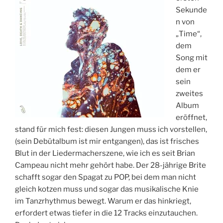
A
Sekunde
M
n von
„Time“,
dem
Song mit
dem er
sein
zweites
Album
eröffnet,
stand für mich fest: diesen Jungen muss ich vorstellen,
(sein Debütalbum ist mir entgangen), das ist frisches
Blut in der Liedermacherszene, wie ich es seit Brian
Campeau nicht mehr gehört habe. Der 28-jährige Brite
schafft sogar den Spagat zu POP, bei dem man nicht
gleich kotzen muss und sogar das musikalische Knie
im Tanzrhythmus bewegt. Warum er das hinkriegt,
erfordert etwas tiefer in die 12 Tracks einzutauchen.