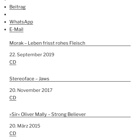
Beitrag
WhatsApp
E-Mail
Morak – Leben frisst rohes Fleisch
Datum
22. September 2019
In Bezug auf
CD
Stereoface – Jaws
Datum
20. November 2017
In Bezug auf
CD
»Sir« Oliver Mally – Strong Believer
Datum
20. März 2015
In Bezug auf
CD