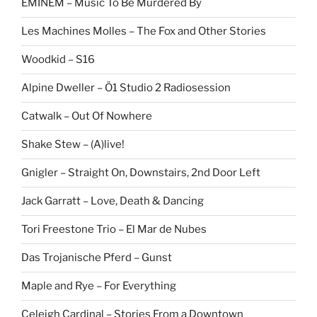
EMINEM – Music To Be Murdered By
Les Machines Molles – The Fox and Other Stories
Woodkid – S16
Alpine Dweller – Ö1 Studio 2 Radiosession
Catwalk – Out Of Nowhere
Shake Stew – (A)live!
Gnigler – Straight On, Downstairs, 2nd Door Left
Jack Garratt – Love, Death & Dancing
Tori Freestone Trio – El Mar de Nubes
Das Trojanische Pferd – Gunst
Maple and Rye – For Everything
Celeigh Cardinal – Stories From a Downtown