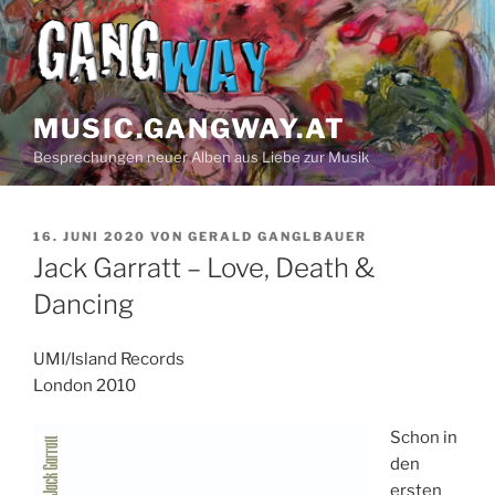
Z
u
m
I
n
MUSIC.GANGWAY.AT
h
Besprechungen neuer Alben aus Liebe zur Musik
a
l
t
V
16. JUNI 2020
VON
GERALD GANGLBAUER
s
E
Jack Garratt – Love, Death &
p
R
Ö
Dancing
r
F
i
F
n
E
UMI/Island Records
N
g
London 2010
T
e
L
n
I
Schon in
C
den
H
ersten
T