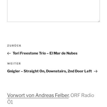
B
V
ZURÜCK
e
o
Tori Freestone Trio – El Mar de Nubes
i
r
t
h
N
WEITER
r
e
ä
Gnigler – Straight On, Downstairs, 2nd Door Left
r
c
a
i
h
g
g
s
s
e
t
Vorwort von Andreas Felber
, ORF Radio
-
r
e
Ö1
N
B
r