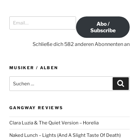
a
e
B
i
e
v
Email…
t
i
i
Abo /
r
t
g
Subscribe
a
r
a
g
a
Schließe dich 582 anderen Abonnenten an
t
g
i
o
MUSIKER / ALBEN
n
S
S
u
u
c
c
h
e
h
n
GANGWAY REVIEWS
e
n
Clara Luzia & The Quiet Version – Horelia
a
c
Naked Lunch – Lights (And A Slight Taste Of Death)