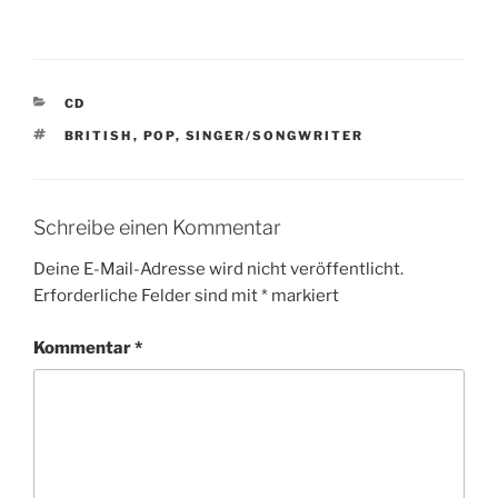
K
CD
A
S
BRITISH
,
POP
,
SINGER/SONGWRITER
T
C
E
H
G
L
O
A
R
Schreibe einen Kommentar
G
I
W
E
Deine E-Mail-Adresse wird nicht veröffentlicht.
Ö
N
Erforderliche Felder sind mit
*
markiert
R
T
E
Kommentar
*
R