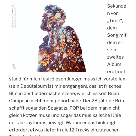
A
Sekunde
M
n von
„Time“,
dem
Song mit
dem er
sein
zweites
Album
eröffnet,
stand für mich fest: diesen Jungen muss ich vorstellen,
(sein Debütalbum ist mir entgangen), das ist frisches
Blut in der Liedermacherszene, wie ich es seit Brian
Campeau nicht mehr gehört habe. Der 28-jährige Brite
schafft sogar den Spagat zu POP, bei dem man nicht
gleich kotzen muss und sogar das musikalische Knie
im Tanzrhythmus bewegt. Warum er das hinkriegt,
erfordert etwas tiefer in die 12 Tracks einzutauchen.