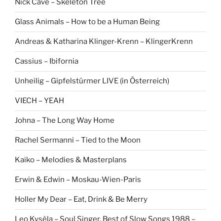
Nick Cave – Skeleton Tree
Glass Animals – How to be a Human Being
Andreas & Katharina Klinger-Krenn – KlingerKrenn
Cassius – Ibifornia
Unheilig – Gipfelstürmer LIVE (in Österreich)
VIECH – YEAH
Johna – The Long Way Home
Rachel Sermanni – Tied to the Moon
Kaiko – Melodies & Masterplans
Erwin & Edwin – Moskau-Wien-Paris
Holler My Dear – Eat, Drink & Be Merry
Leo Kysèla – Soul Singer, Best of Slow Songs 1988 –