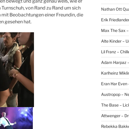
gen bewegt und ganz genau weiß, wie er
ein Turnschuh, von Rand zu Rand um sich
Nathan Ott Qua
h mit Beobachtungen einer Freundin, die
Erik Friedlande
en gesehen hat.
Max The Sax –
Alte Kinder – 
Lil Franz – Chil
Adam Harpaz – 
Karlheinz Mikli
Eran Har Even 
Austropop – N
The Base – Lick
Attwenger – D
Rebekka Bakke