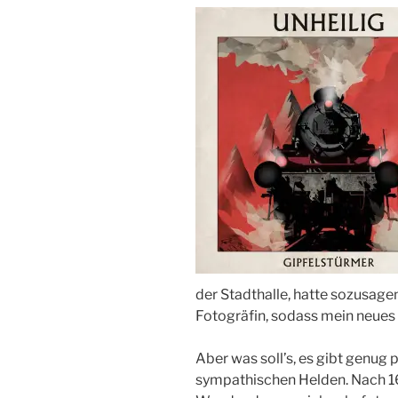
C
H
T
A
M
der Stadthalle, hatte sozusag
Fotogräfin, sodass mein neue
Aber was soll’s, es gibt genu
sympathischen Helden. Nach 16 