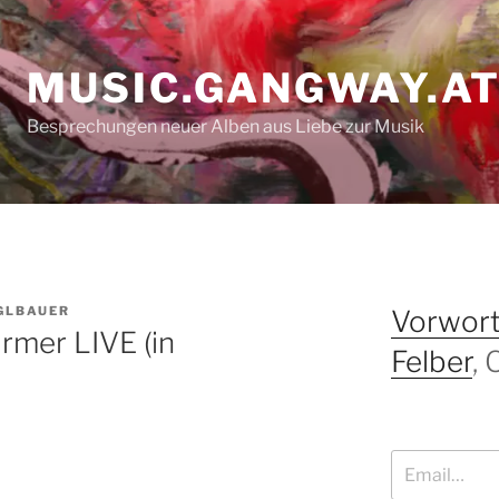
MUSIC.GANGWAY.A
Besprechungen neuer Alben aus Liebe zur Musik
GLBAUER
Vorwort
ürmer LIVE (in
Felber
,
Email…