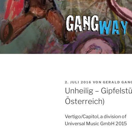
Z
u
m
I
n
h
a
l
t
s
p
r
V
2. JULI 2016
VON
GERALD GAN
E
i
Unheilig – Gipfelst
R
n
Ö
Österreich)
F
g
F
e
E
N
n
Vertigo/Capitol, a division of
T
Universal Music GmbH 2015
L
I