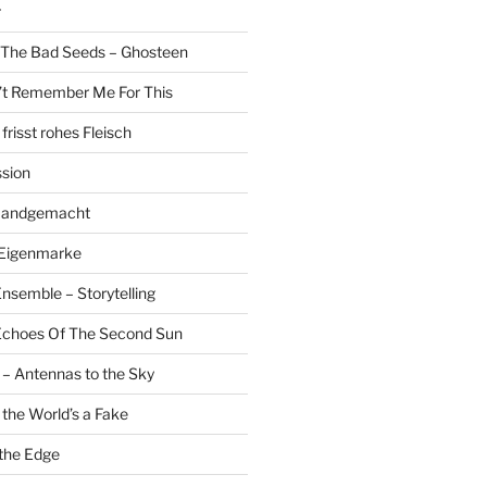
r
 The Bad Seeds – Ghosteen
’t Remember Me For This
risst rohes Fleisch
sion
 Handgemacht
 Eigenmarke
nsemble – Storytelling
 Echoes Of The Second Sun
 – Antennas to the Sky
 the World’s a Fake
the Edge