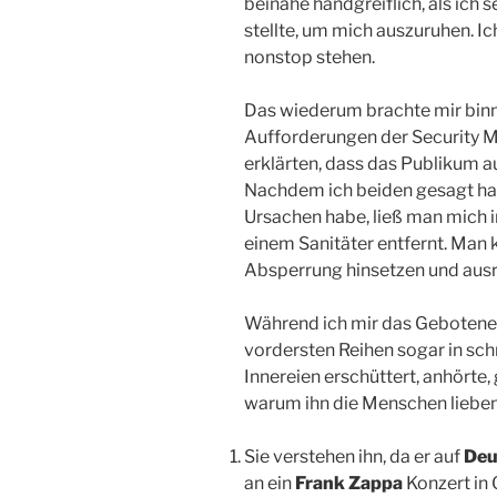
beinahe handgreiflich, als ich 
stellte, um mich auszuruhen. I
nonstop stehen.
Das wiederum brachte mir binn
Aufforderungen der Security Mä
erklärten, dass das Publikum a
Nachdem ich beiden gesagt hat
Ursachen habe, ließ man mich i
einem Sanitäter entfernt. Man 
Absperrung hinsetzen und aus
Während ich mir das Gebotene
vordersten Reihen sogar in sch
Innereien erschüttert, anhörte, 
warum ihn die Menschen lieben
Sie verstehen ihn, da er auf
Deu
an ein
Frank Zappa
Konzert in G