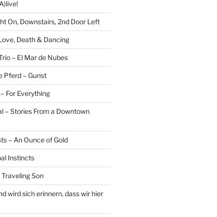
)live!
ght On, Downstairs, 2nd Door Left
 Love, Death & Dancing
Trio – El Mar de Nubes
e Pferd – Gunst
– For Everything
al – Stories From a Downtown
sts – An Ounce of Gold
al Instincts
 Traveling Son
 wird sich erinnern, dass wir hier