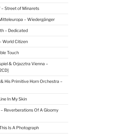
 – Street of Minarets
itteleuropa – Wiedergänger
rth – Dedicated
– World Citizen
ible Touch
piel & Orjazztra Vienna –
2CD]
 & His Primitive Horn Orchestra –
ine In My Skin
 – Reverberations Of A Gloomy
This Is A Photograph