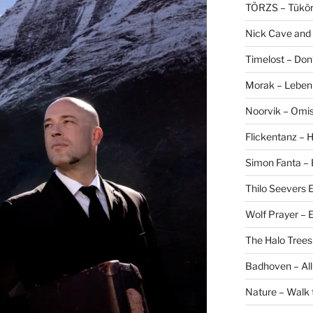
TÖRZS – Tükö
Nick Cave and
Timelost – Don
Morak – Leben f
Noorvik – Omis
Flickentanz –
Simon Fanta –
Thilo Seevers E
Wolf Prayer –
The Halo Trees
Badhoven – All
Nature – Walk 