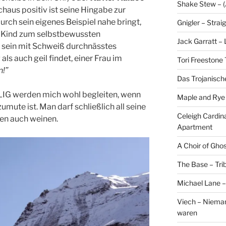
Shake Stew – (A
chaus positiv ist seine Hingabe zur
urch sein eigenes Beispiel nahe bringt,
Gnigler – Strai
n Kind zum selbstbewussten
Jack Garratt –
 sein mit Schweiß durchnässtes
ls auch geil findet, einer Frau im
Tori Freestone 
!”
Das Trojanisch
IG werden mich wohl begleiten, wenn
Maple and Rye 
mute ist. Man darf schließlich all seine
Celeigh Cardin
en auch weinen.
Apartment
A Choir of Gho
The Base – Trib
Michael Lane –
Viech – Niemand
waren