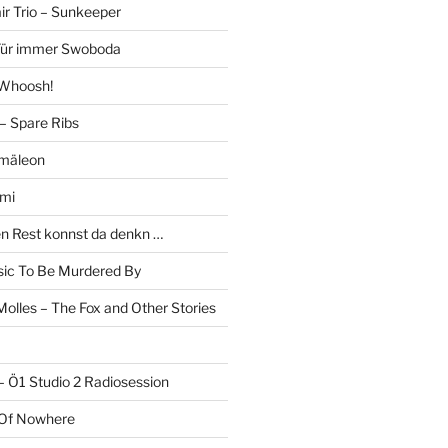
r Trio – Sunkeeper
 Für immer Swoboda
 Whoosh!
– Spare Ribs
mäleon
mi
en Rest konnst da denkn …
c To Be Murdered By
olles – The Fox and Other Stories
– Ö1 Studio 2 Radiosession
 Of Nowhere