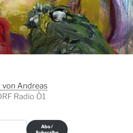
T
 von Andreas
 ORF Radio Ö1
Abo /
Subscribe