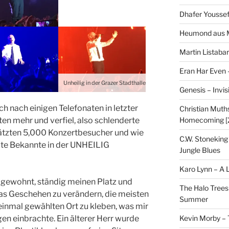
Dhafer Youssef
Heumond aus M
Martin Listaba
Eran Har Even 
Unheilig in der Grazer Stadthalle
Genesis – Invis
h nach einigen Telefonaten in letzter
Christian Muths
Homecoming [
n mehr und verfiel, also schlenderte
hätzten 5,000 Konzertbesucher und wie
C.W. Stoneking
alte Bekannte in der UNHEILIG
Jungle Blues
Karo Lynn – A L
s gewohnt, ständig meinen Platz und
The Halo Trees
as Geschehen zu verändern, die meisten
Summer
inmal gewählten Ort zu kleben, was mir
Kevin Morby – 
en einbrachte. Ein älterer Herr wurde