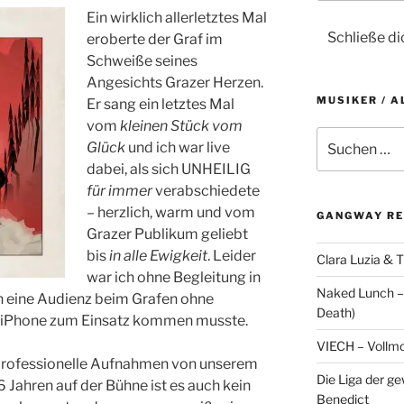
Ein wirklich allerletztes Mal
Schließe d
eroberte der Graf im
Schweiße seines
Angesichts Grazer Herzen.
MUSIKER / A
Er sang ein letztes Mal
vom
kleinen Stück vom
S
Glück
und ich war live
u
dabei, als sich UNHEILIG
c
für immer
verabschiedete
h
– herzlich, warm und vom
e
GANGWAY RE
Grazer Publikum geliebt
n
bis
in alle Ewigkeit
. Leider
a
Clara Luzia & T
c
war ich ohne Begleitung in
Naked Lunch – 
h
en eine Audienz beim Grafen ohne
Death)
:
s iPhone zum Einsatz kommen musste.
VIECH – Vollm
g professionelle Aufnahmen von unserem
Die Liga der g
Jahren auf der Bühne ist es auch kein
Benedict