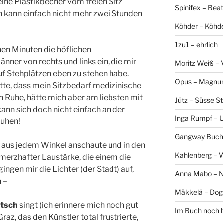
seine Plastikbecher vom freien Sitz
Spinifex – Bea
ch kann einfach nicht mehr zwei Stunden
Köhder – Köhd
1zu1 – ehrlich
en Minuten die höflichen
nner von rechts und links ein, die mir
Moritz Weiß – 
uf Stehplätzen eben zu stehen habe.
Opus – Magn
te, dass mein Sitzbedarf medizinische
n Ruhe, hätte mich aber am liebsten mit
Jütz – Süsse Sti
kann sich doch nicht einfach an der
Inga Rumpf – 
ruhen!
Gangway Buch
 aus jedem Winkel anschaute und in den
Kahlenberg – 
merzhafter Laustärke, die einem die
gingen mir die Lichter (der Stadt) auf,
Anna Mabo – 
 –
Mäkkelä – Dog
tsch
singt (ich erinnere mich noch gut
Im Buch noch 
raz, das den Künstler total frustrierte,