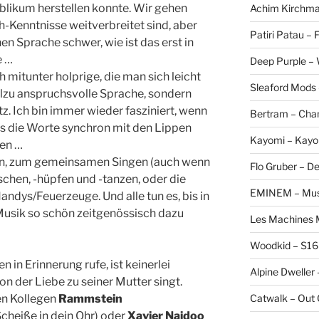
blikum herstellen konnte. Wir gehen
Achim Kirchmai
-Kenntnisse weitverbreitet sind, aber
Patiri Patau –
en Sprache schwer, wie ist das erst in
e …
Deep Purple –
h mitunter holprige, die man sich leicht
Sleaford Mods 
llzu anspruchsvolle Sprache, sondern
. Ich bin immer wieder fasziniert, wenn
Bertram – Cha
ns die Worte synchron mit den Lippen
Kayomi – Kayo
nen …
in, zum gemeinsamen Singen (auch wenn
Flo Gruber – D
tschen, -hüpfen und -tanzen, oder die
EMINEM – Musi
ndys/Feuerzeuge. Und alle tun es, bis in
e Musik so schön zeitgenössisch dazu
Les Machines M
Woodkid – S16
 in Erinnerung rufe, ist keinerlei
Alpine Dweller 
n der Liebe zu seiner Mutter singt.
Catwalk – Out
en Kollegen
Rammstein
cheiße in dein Ohr) oder
Xavier Naidoo