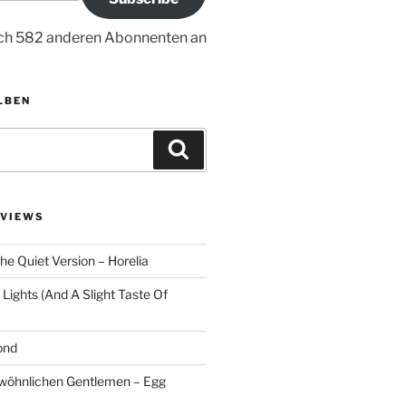
ich 582 anderen Abonnenten an
LBEN
S
u
c
h
VIEWS
e
n
he Quiet Version – Horelia
Lights (And A Slight Taste Of
ond
ewöhnlichen Gentlemen – Egg