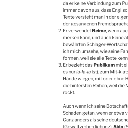
da er keine Verbindung zum Pu
immer davon aus, dass Englisch
Texte versteht man in der eigen
der gesungenen Fremdsprach
Er verwendet
Reime
, wenn auc
merken kann, und auch keine a
bewährten Schlager-Wortschatz
ich mich umsehe, wie seine Fa
formen, weil sie alle Texte ken
Er bezieht das
Publikum
mit e
es nur
la-la-la
ist), zum Mit-kla
Hände wiegen, mit oder ohne Ha
die hintersten Reihen, weil di
rockt.
Auch wenn ich seine Botschaften
Schaden getan, wenn er etwa vo
Ganz anders als seine deutsch
(Gewaltverherrlichung),
Sido
(S