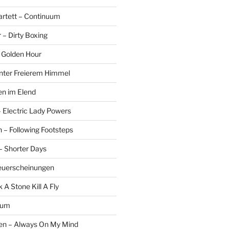
rtett – Continuum
r – Dirty Boxing
 Golden Hour
Unter Freierem Himmel
len im Elend
Electric Lady Powers
n – Following Footsteps
– Shorter Days
euerscheinungen
 A Stone Kill A Fly
rum
n – Always On My Mind