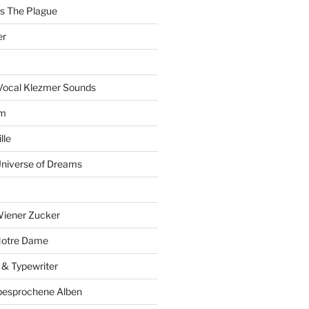
ts The Plague
er
Vocal Klezmer Sounds
um
lle
Universe of Dreams
Wiener Zucker
Notre Dame
 & Typewriter
besprochene Alben