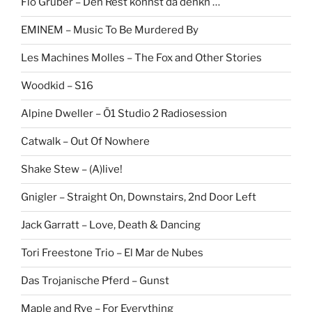
Flo Gruber – Den Rest konnst da denkn …
EMINEM – Music To Be Murdered By
Les Machines Molles – The Fox and Other Stories
Woodkid – S16
Alpine Dweller – Ö1 Studio 2 Radiosession
Catwalk – Out Of Nowhere
Shake Stew – (A)live!
Gnigler – Straight On, Downstairs, 2nd Door Left
Jack Garratt – Love, Death & Dancing
Tori Freestone Trio – El Mar de Nubes
Das Trojanische Pferd – Gunst
Maple and Rye – For Everything