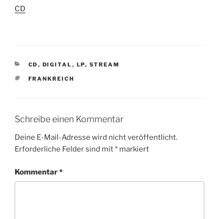
In Bezug auf
CD
K
CD
,
DIGITAL
,
LP
,
STREAM
A
S
FRANKREICH
T
C
E
H
G
L
O
A
R
Schreibe einen Kommentar
G
I
W
E
Deine E-Mail-Adresse wird nicht veröffentlicht.
Ö
N
Erforderliche Felder sind mit
*
markiert
R
T
E
Kommentar
*
R