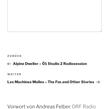
B
V
ZURÜCK
e
o
Alpine Dweller – Ö1 Studio 2 Radiosession
i
r
t
h
N
WEITER
r
e
ä
Les Machines Molles – The Fox and Other Stories
r
c
a
i
h
g
g
s
s
e
t
Vorwort von Andreas Felber
, ORF Radio
-
r