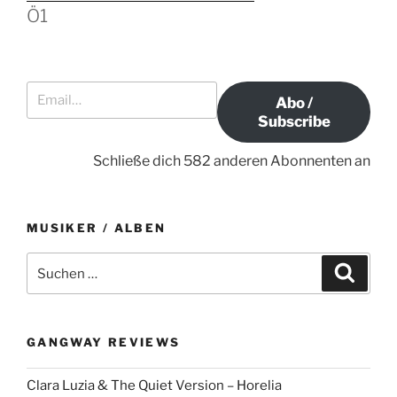
e
Ö1
N
B
r
a
e
B
i
e
v
Email…
t
i
i
Abo /
r
t
g
Subscribe
a
r
a
g
a
Schließe dich 582 anderen Abonnenten an
t
g
i
o
MUSIKER / ALBEN
n
S
S
u
u
c
c
h
e
h
n
GANGWAY REVIEWS
e
n
Clara Luzia & The Quiet Version – Horelia
a