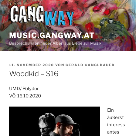
Z
u
m
I
n
MUSIC.GANGWAY.AT
h
Besprechungen neuer Alben aus Liebe zur Musik
a
l
t
V
11. NOVEMBER 2020
VON
GERALD GANGLBAUER
s
E
Woodkid – S16
p
R
Ö
r
F
UMD/ Polydor
i
F
VÖ: 16.10.2020
n
E
N
g
T
Ein
e
L
äußerst
n
I
interess
C
H
antes
T