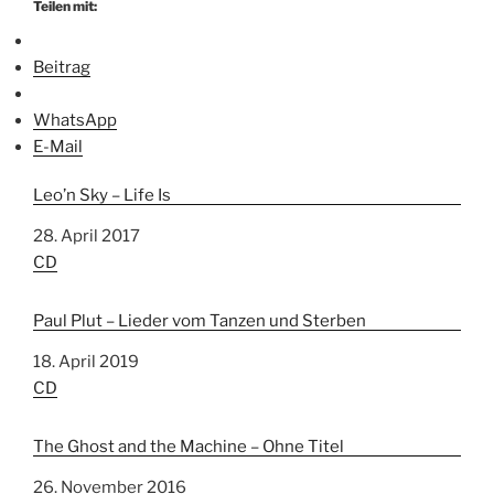
Teilen mit:
Beitrag
WhatsApp
E-Mail
Leo’n Sky – Life Is
Datum
28. April 2017
In Bezug auf
CD
Paul Plut – Lieder vom Tanzen und Sterben
Datum
18. April 2019
In Bezug auf
CD
The Ghost and the Machine – Ohne Titel
Datum
26. November 2016