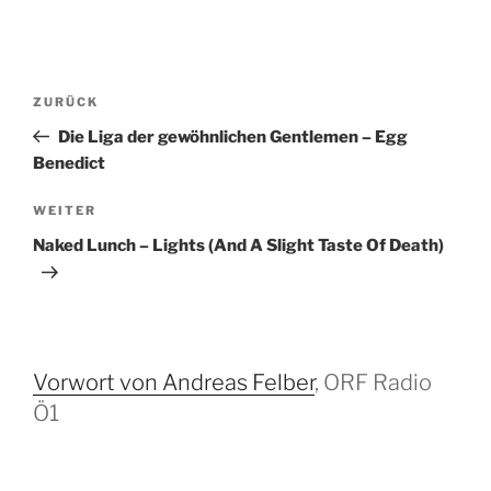
B
V
ZURÜCK
e
o
Die Liga der gewöhnlichen Gentlemen – Egg
i
r
Benedict
t
h
r
e
N
WEITER
r
ä
a
Naked Lunch – Lights (And A Slight Taste Of Death)
i
c
g
g
h
s
e
s
-
r
t
N
B
e
Vorwort von Andreas Felber
, ORF Radio
a
e
r
Ö1
i
B
v
t
e
i
r
i
g