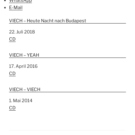
WhatsApp
E-Mail
VIECH – Heute Nacht nach Budapest
Datum
22. Juli 2018
In Bezug auf
CD
VIECH – YEAH
Datum
17. April 2016
In Bezug auf
CD
VIECH – VIECH
Datum
1. Mai 2014
In Bezug auf
CD