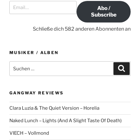
Email…
a
t
a
Abo /
g
r
Subscribe
t
a
i
g
Schließe dich 582 anderen Abonnenten an
o
n
MUSIKER / ALBEN
S
S
u
u
c
c
h
e
h
n
GANGWAY REVIEWS
e
n
Clara Luzia & The Quiet Version – Horelia
a
c
Naked Lunch – Lights (And A Slight Taste Of Death)
h
:
VIECH – Vollmond