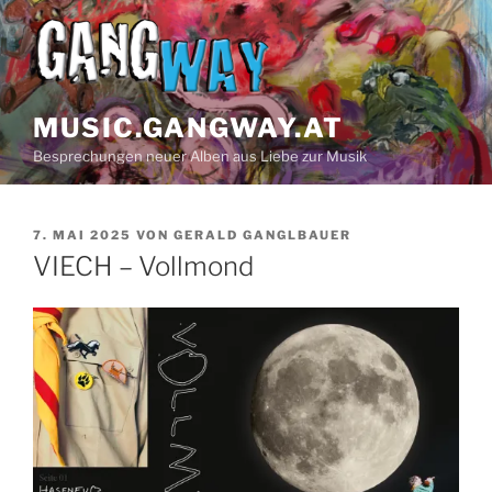
Z
u
m
I
n
MUSIC.GANGWAY.AT
h
Besprechungen neuer Alben aus Liebe zur Musik
a
l
t
V
7. MAI 2025
VON
GERALD GANGLBAUER
s
E
VIECH – Vollmond
p
R
Ö
r
F
i
F
n
E
N
g
T
e
L
n
I
C
H
T