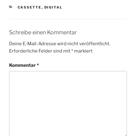
K
CASSETTE
,
DIGITAL
A
T
E
G
Schreibe einen Kommentar
O
R
Deine E-Mail-Adresse wird nicht veröffentlicht.
I
Erforderliche Felder sind mit
*
markiert
E
N
Kommentar
*