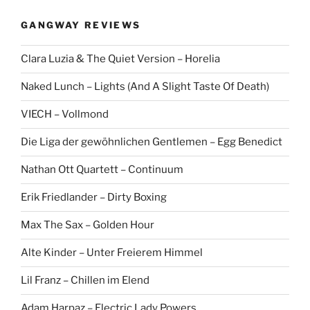
e
h
n
GANGWAY REVIEWS
e
n
Clara Luzia & The Quiet Version – Horelia
a
c
Naked Lunch – Lights (And A Slight Taste Of Death)
h
:
VIECH – Vollmond
Die Liga der gewöhnlichen Gentlemen – Egg Benedict
Nathan Ott Quartett – Continuum
Erik Friedlander – Dirty Boxing
Max The Sax – Golden Hour
Alte Kinder – Unter Freierem Himmel
Lil Franz – Chillen im Elend
Adam Harpaz – Electric Lady Powers