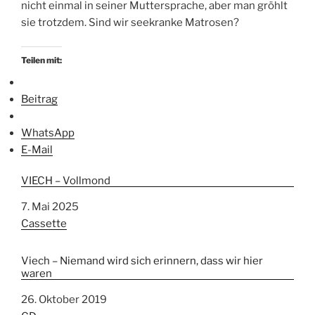
nicht einmal in seiner Muttersprache, aber man gröhlt
sie trotzdem. Sind wir seekranke Matrosen?
Teilen mit:
Beitrag
WhatsApp
E-Mail
VIECH – Vollmond
Datum
7. Mai 2025
In Bezug auf
Cassette
Viech – Niemand wird sich erinnern, dass wir hier
waren
Datum
26. Oktober 2019