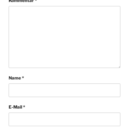
Kommentar
*
R
Name
*
E-Mail
*