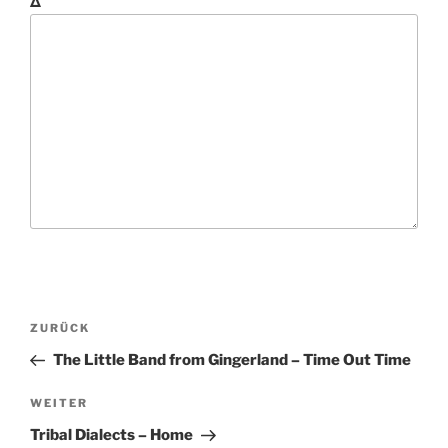
Δ
B
V
ZURÜCK
e
o
The Little Band from Gingerland – Time Out Time
i
r
t
h
N
WEITER
r
e
ä
Tribal Dialects – Home