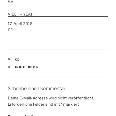
In Bezug auf
CD
VIECH – YEAH
Datum
17. April 2016
In Bezug auf
CD
K
CD
A
S
INDIE
,
ROCK
T
C
E
H
G
L
O
A
R
Schreibe einen Kommentar
G
I
W
E
Deine E-Mail-Adresse wird nicht veröffentlicht.
Ö
N
Erforderliche Felder sind mit
*
markiert
R
T
E