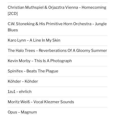
Christian Muthspiel & Orjazztra Vienna – Homecoming
[2CD]
C.W. Stoneking & His Primitive Horn Orchestra – Jungle
Blues
Karo Lynn – A Line In My Skin
The Halo Trees – Reverberations Of A Gloomy Summer
Kevin Morby – This Is A Photograph
Spinifex – Beats The Plague
Köhder – Köhder
1zu1 – ehrlich
Moritz Weiß – Vocal Klezmer Sounds
Opus – Magnum