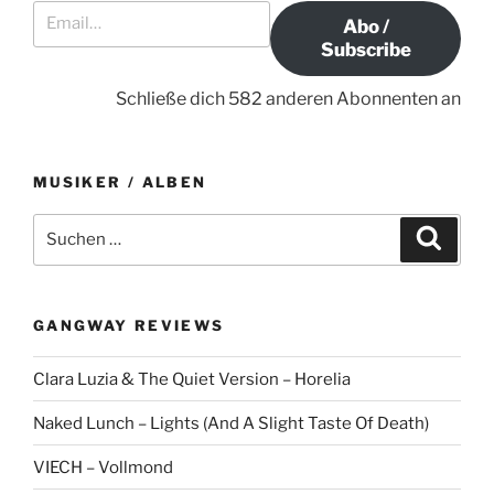
t
i
i
Abo /
r
t
g
Subscribe
a
r
a
g
a
Schließe dich 582 anderen Abonnenten an
t
g
i
o
MUSIKER / ALBEN
n
S
S
u
u
c
c
h
e
h
n
GANGWAY REVIEWS
e
n
Clara Luzia & The Quiet Version – Horelia
a
c
Naked Lunch – Lights (And A Slight Taste Of Death)
h
:
VIECH – Vollmond