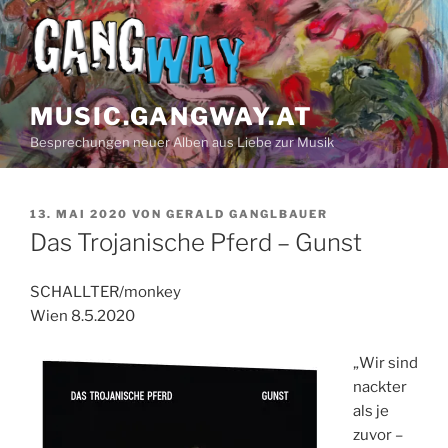
Z
u
m
I
n
MUSIC.GANGWAY.AT
h
Besprechungen neuer Alben aus Liebe zur Musik
a
l
t
V
13. MAI 2020
VON
GERALD GANGLBAUER
s
E
Das Trojanische Pferd – Gunst
p
R
Ö
r
F
SCHALLTER/monkey
i
F
Wien 8.5.2020
n
E
N
g
T
„Wir sind
e
L
nackter
n
I
als je
C
H
zuvor –
T