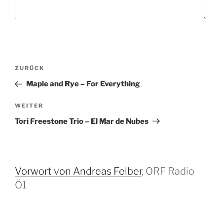
B
V
ZURÜCK
e
o
Maple and Rye – For Everything
i
r
t
h
N
WEITER
r
e
ä
Tori Freestone Trio – El Mar de Nubes
r
c
a
i
h
g
g
s
s
e
t
Vorwort von Andreas Felber
, ORF Radio
-
r
e
Ö1
N
B
r
a
e
B
i
e
v
Email…