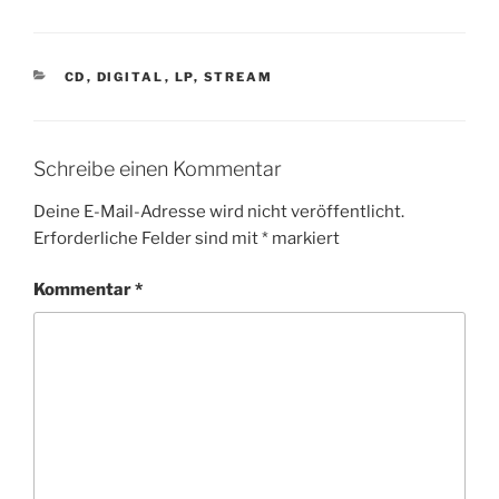
K
CD
,
DIGITAL
,
LP
,
STREAM
A
T
E
G
Schreibe einen Kommentar
O
R
Deine E-Mail-Adresse wird nicht veröffentlicht.
I
Erforderliche Felder sind mit
*
markiert
E
N
Kommentar
*