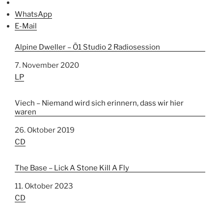
WhatsApp
E-Mail
Alpine Dweller – Ö1 Studio 2 Radiosession
Datum
7. November 2020
In Bezug auf
LP
Viech – Niemand wird sich erinnern, dass wir hier
waren
Datum
26. Oktober 2019
In Bezug auf
CD
The Base – Lick A Stone Kill A Fly
Datum
11. Oktober 2023
In Bezug auf
CD