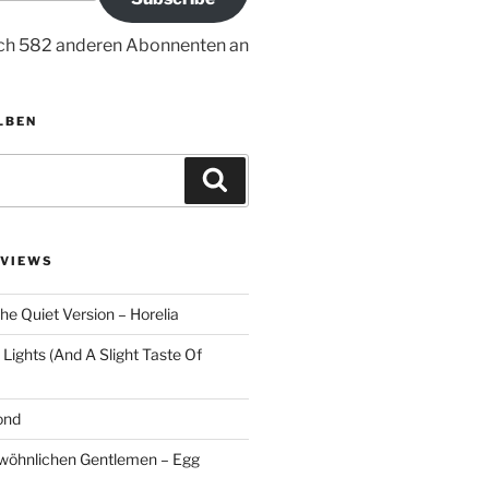
ich 582 anderen Abonnenten an
LBEN
S
u
c
h
VIEWS
e
n
he Quiet Version – Horelia
Lights (And A Slight Taste Of
ond
ewöhnlichen Gentlemen – Egg