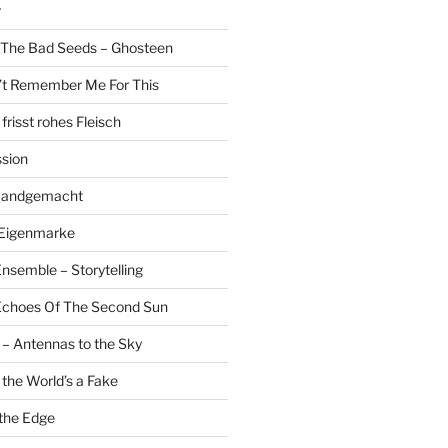
r
 The Bad Seeds – Ghosteen
’t Remember Me For This
risst rohes Fleisch
sion
 Handgemacht
 Eigenmarke
nsemble – Storytelling
 Echoes Of The Second Sun
 – Antennas to the Sky
 the World’s a Fake
the Edge