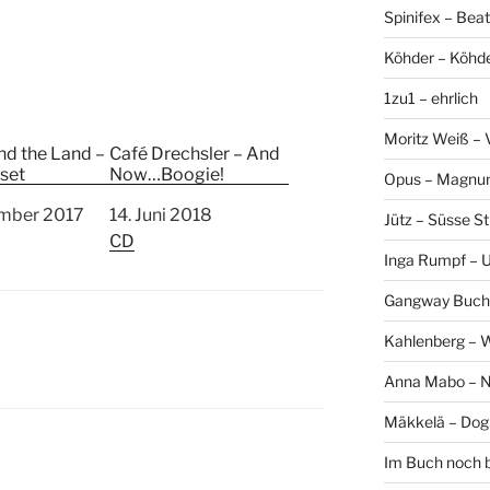
Spinifex – Bea
Köhder – Köhd
1zu1 – ehrlich
Moritz Weiß – 
nd the Land –
Café Drechsler – And
set
Now…Boogie!
Opus – Magn
ember 2017
Datum
14. Juni 2018
Jütz – Süsse Sti
g auf
In Bezug auf
CD
Inga Rumpf – 
Gangway Buch
Kahlenberg – 
Anna Mabo – 
Mäkkelä – Dog
Im Buch noch 