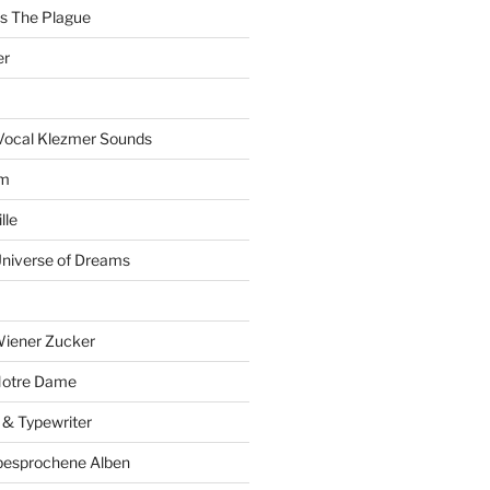
ts The Plague
er
Vocal Klezmer Sounds
um
lle
Universe of Dreams
Wiener Zucker
Notre Dame
 & Typewriter
besprochene Alben