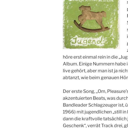
C
H
T
A
M
höre erst einmal rein in die „Ju
Album. Einige Nummern habe ic
live gehört, aber man ist ja ni
abtanzt, wie beim genauen Hö
Der erste Song, „Om, Pleasure’s
akzentuierten Beats, was durc
Bandleader Schlagzeuger ist, üb
1966) mit jugendlichen „still in 
dann die kraftvolle tatsächlich 
Geschenk“, verrät Track drei, 