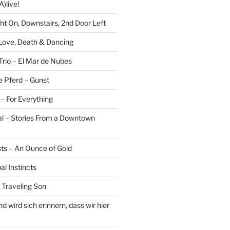
)live!
ght On, Downstairs, 2nd Door Left
 Love, Death & Dancing
Trio – El Mar de Nubes
e Pferd – Gunst
– For Everything
al – Stories From a Downtown
sts – An Ounce of Gold
al Instincts
 Traveling Son
 wird sich erinnern, dass wir hier