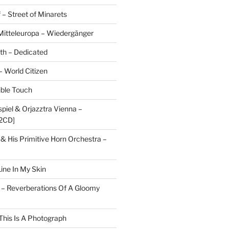
 – Street of Minarets
itteleuropa – Wiedergänger
rth – Dedicated
– World Citizen
ible Touch
piel & Orjazztra Vienna –
2CD]
 & His Primitive Horn Orchestra –
ine In My Skin
 – Reverberations Of A Gloomy
This Is A Photograph