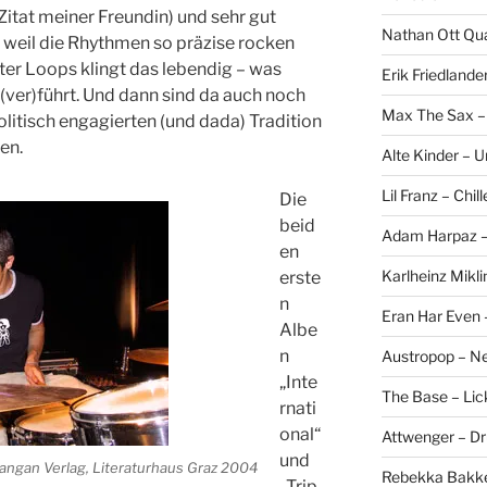
Zitat meiner Freundin) und sehr gut
Nathan Ott Qua
s, weil die Rhythmen so präzise rocken
ter Loops klingt das lebendig – was
Erik Friedlande
ver)führt. Und dann sind da auch noch
Max The Sax –
politisch engagierten (und dada) Tradition
en.
Alte Kinder – 
Lil Franz – Chil
Die
beid
Adam Harpaz – 
en
Karlheinz Mikli
erste
n
Eran Har Even 
Albe
n
Austropop – N
„Inte
The Base – Lick
rnati
onal“
Attwenger – D
und
Gangan Verlag, Literaturhaus Graz 2004
Rebekka Bakke
„Trip