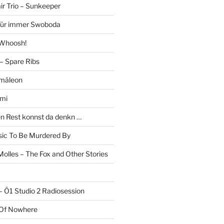
r Trio – Sunkeeper
 Für immer Swoboda
 Whoosh!
– Spare Ribs
mäleon
mi
en Rest konnst da denkn …
c To Be Murdered By
olles – The Fox and Other Stories
– Ö1 Studio 2 Radiosession
 Of Nowhere