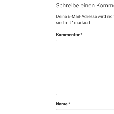
N
R
Schreibe einen Komm
T
E
R
Deine E-Mail-Adresse wird nicht
sind mit
*
markiert
Kommentar
*
Name
*