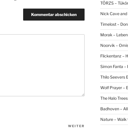
TÖRZS – Tükö
Nick Cave and
Timelost – Don
Morak – Leben f
Noorvik – Omis
Flickentanz –
Simon Fanta –
Thilo Seevers E
Wolf Prayer –
The Halo Trees
Badhoven – All
Nature – Walk 
WEITER
N