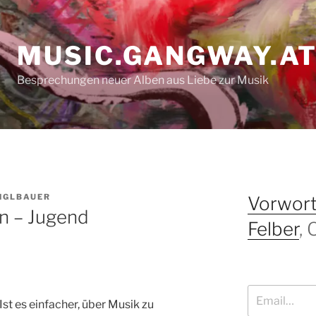
MUSIC.GANGWAY.A
Besprechungen neuer Alben aus Liebe zur Musik
NGLBAUER
Vorwort
in – Jugend
Felber
,
Email…
Ist es einfacher, über Musik zu