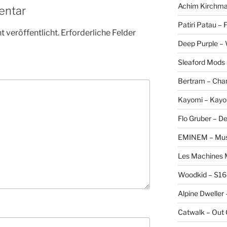
Achim Kirchmai
entar
Patiri Patau –
 veröffentlicht.
Erforderliche Felder
Deep Purple –
Sleaford Mods 
Bertram – Cha
Kayomi – Kayo
Flo Gruber – D
EMINEM – Musi
Les Machines M
Woodkid – S16
Alpine Dweller 
Catwalk – Out