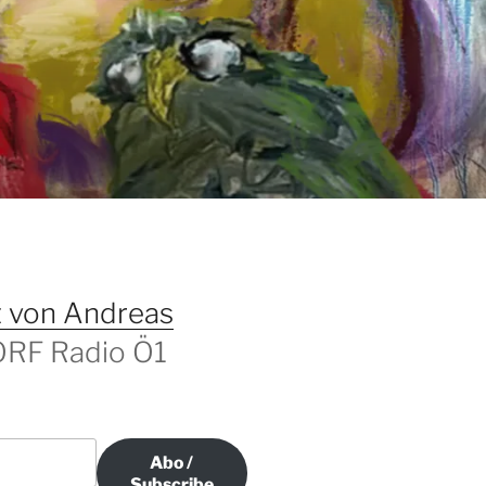
T
 von Andreas
 ORF Radio Ö1
Abo /
Subscribe