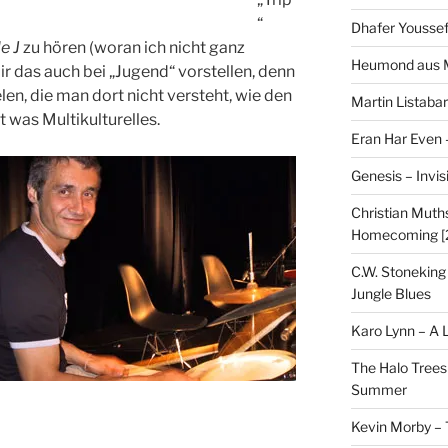
“
Dhafer Youssef
le J
zu hören (woran ich nicht ganz
Heumond aus M
ir das auch bei „Jugend“ vorstellen, denn
len, die man dort nicht versteht, wie den
Martin Listaba
t was Multikulturelles.
Eran Har Even 
Genesis – Invis
Christian Muths
Homecoming [
C.W. Stoneking
Jungle Blues
Karo Lynn – A L
The Halo Trees
Summer
Kevin Morby – 