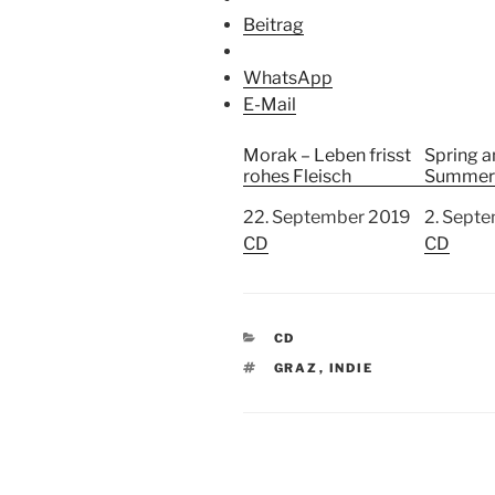
Beitrag
WhatsApp
E-Mail
Morak – Leben frisst
Spring a
rohes Fleisch
Summer
Datum
22. September 2019
Datum
2. Sept
In Bezug auf
CD
In Bezu
CD
K
CD
A
S
GRAZ
,
INDIE
T
C
E
H
G
L
O
A
R
G
I
W
E
Ö