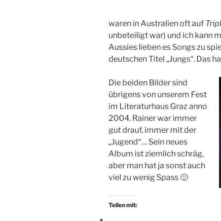
waren in Australien oft auf
Trip
unbeteiligt war) und ich kann m
Aussies lieben es Songs zu spie
deutschen Titel „Jungs“. Das ha
Die beiden Bilder sind
übrigens von unserem Fest
im Literaturhaus Graz anno
2004. Rainer war immer
gut drauf, immer mit der
„Jugend“… Sein neues
Album ist ziemlich schräg,
aber man hat ja sonst auch
viel zu wenig Spass 🙂
Teilen mit: