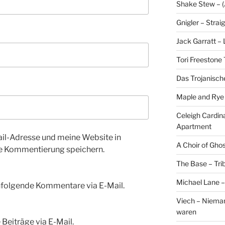
Shake Stew – (A
Gnigler – Strai
Jack Garratt –
Tori Freestone 
Das Trojanisch
Maple and Rye 
Celeigh Cardin
Apartment
l-Adresse und meine Website in
A Choir of Gho
te Kommentierung speichern.
The Base – Trib
Michael Lane –
hfolgende Kommentare via E-Mail.
Viech – Niemand
waren
Beiträge via E-Mail.