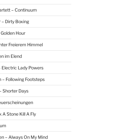
rtett – Continuum
r – Dirty Boxing
 Golden Hour
Unter Freierem Himmel
len im Elend
Electric Lady Powers
n – Following Footsteps
– Shorter Days
euerscheinungen
 A Stone Kill A Fly
rum
n – Always On My Mind