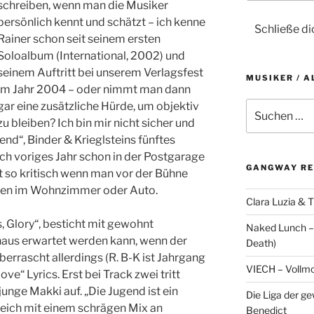
schreiben, wenn man die Musiker
persönlich kennt und schätzt – ich kenne
Schließe d
Rainer schon seit seinem ersten
Soloalbum (International, 2002) und
seinem Auftritt bei unserem Verlagsfest
MUSIKER / A
im Jahr 2004 – oder nimmt man dann
gar eine zusätzliche Hürde, um objektiv
S
u
zu bleiben? Ich bin mir nicht sicher und
c
gend“, Binder & Krieglsteins fünftes
h
h voriges Jahr schon in der Postgarage
e
GANGWAY RE
cht so kritisch wenn man vor der Bühne
n
ren im Wohnzimmer oder Auto.
a
Clara Luzia & T
c
, Glory“, besticht mit gewohnt
Naked Lunch – 
h
haus erwartet werden kann, wenn der
Death)
:
errascht allerdings (R. B-K ist Jahrgang
VIECH – Vollm
love“ Lyrics. Erst bei Track zwei tritt
junge Makki auf. „Die Jugend ist ein
Die Liga der g
gleich mit einem schrägen Mix an
Benedict