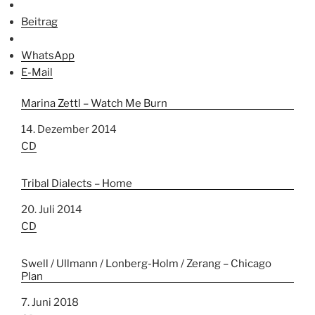
Beitrag
WhatsApp
E-Mail
Marina Zettl – Watch Me Burn
Datum
14. Dezember 2014
In Bezug auf
CD
Tribal Dialects – Home
Datum
20. Juli 2014
In Bezug auf
CD
Swell / Ullmann / Lonberg-Holm / Zerang – Chicago
Plan
Datum
7. Juni 2018