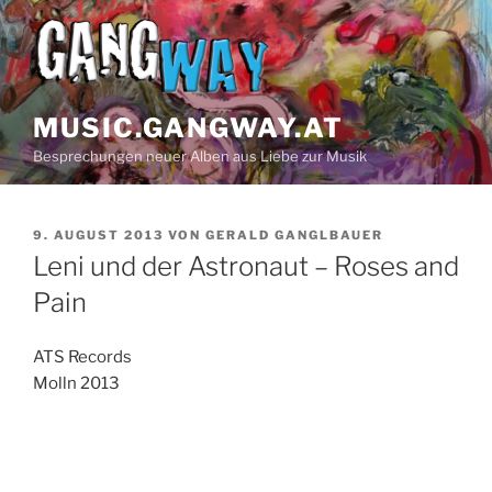
Z
u
m
I
n
MUSIC.GANGWAY.AT
h
Besprechungen neuer Alben aus Liebe zur Musik
a
l
t
V
9. AUGUST 2013
VON
GERALD GANGLBAUER
s
E
Leni und der Astronaut – Roses and
p
R
Ö
Pain
r
F
i
F
n
E
ATS Records
N
g
Molln 2013
T
e
L
n
I
C
H
T