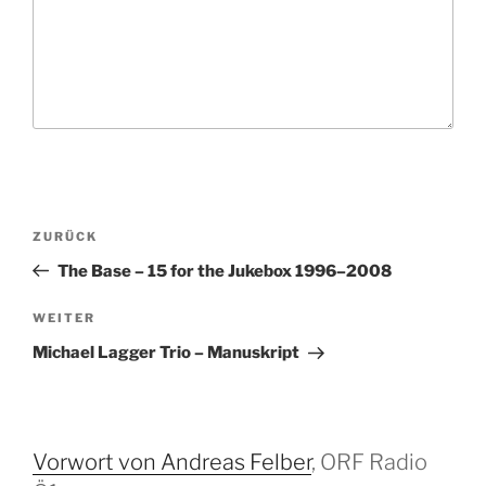
B
V
ZURÜCK
e
o
The Base – 15 for the Jukebox 1996–2008
i
r
t
h
N
WEITER
r
e
ä
Michael Lagger Trio – Manuskript
r
c
a
i
h
g
g
s
s
e
t
Vorwort von Andreas Felber
, ORF Radio
-
r
e