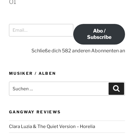
Ö1
N
B
r
a
e
B
i
e
v
Email…
t
i
i
Abo /
r
t
g
Subscribe
a
r
a
g
a
Schließe dich 582 anderen Abonnenten an
t
g
i
o
MUSIKER / ALBEN
n
S
S
u
u
c
c
h
e
h
n
GANGWAY REVIEWS
e
n
Clara Luzia & The Quiet Version – Horelia
a