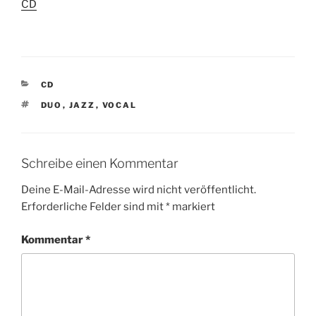
In Bezug auf
CD
K
CD
A
S
DUO
,
JAZZ
,
VOCAL
T
C
E
H
G
L
O
A
R
Schreibe einen Kommentar
G
I
W
E
Deine E-Mail-Adresse wird nicht veröffentlicht.
Ö
N
Erforderliche Felder sind mit
*
markiert
R
T
E
Kommentar
*
R