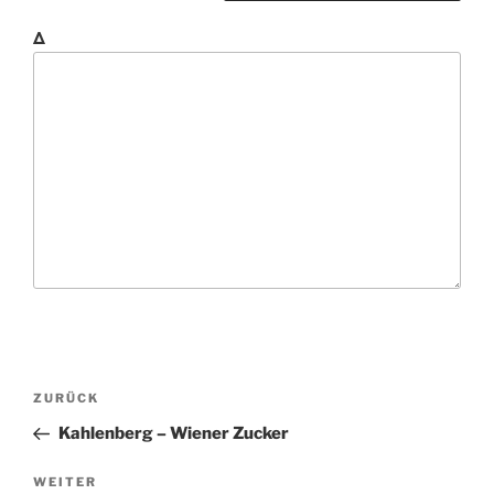
Δ
B
V
ZURÜCK
e
o
Kahlenberg – Wiener Zucker
i
r
t
h
N
WEITER