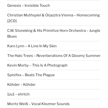
Genesis – Invisible Touch
Christian Muthspiel & Orjazztra Vienna – Homecoming
[2CD]
C.W. Stoneking & His Primitive Horn Orchestra – Jungle
Blues
Karo Lynn – A Line In My Skin
The Halo Trees – Reverberations Of A Gloomy Summer
Kevin Morby – This Is A Photograph
Spinifex – Beats The Plague
Köhder – Köhder
1zu1 – ehrlich
Moritz Weiß – Vocal Klezmer Sounds