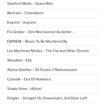
Sleaford Mods – Spare Ribs
Bertram – Chamäleon
Kayomi – Kayomi
Flo Gruber – Den Rest konnst da denkn …
EMINEM – Music To Be Murdered By
Les Machines Molles – The Fox and Other Stories
Woodkid – S16
Alpine Dweller – Ö1 Studio 2 Radiosession
Catwalk – Out Of Nowhere
Shake Stew – (A)live!
Gnigler – Straight On, Downstairs, 2nd Door Left