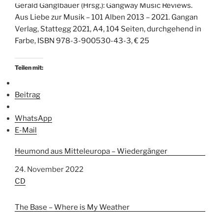
Gerald Ganglbauer (Hrsg.): Gangway Music Reviews.
Aus Liebe zur Musik – 101 Alben 2013 – 2021. Gangan
Verlag, Stattegg 2021, A4, 104 Seiten, durchgehend in
Farbe, ISBN 978-3-900530-43-3, € 25
Teilen mit:
Beitrag
WhatsApp
E-Mail
Heumond aus Mitteleuropa – Wiedergänger
Datum
24. November 2022
In Bezug auf
CD
The Base – Where is My Weather