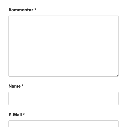
T
E
Kommentar
*
R
Name
*
E-Mail
*