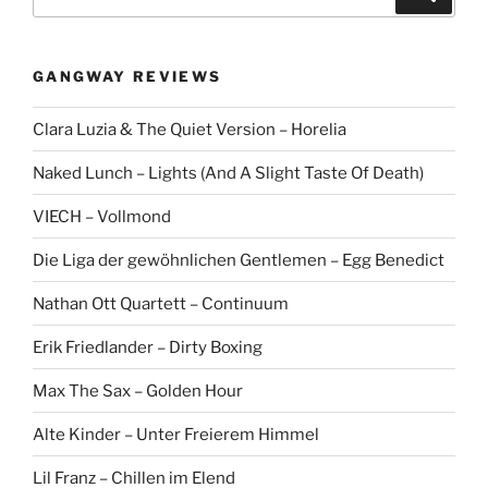
u
c
c
h
e
h
n
GANGWAY REVIEWS
e
n
Clara Luzia & The Quiet Version – Horelia
a
c
Naked Lunch – Lights (And A Slight Taste Of Death)
h
:
VIECH – Vollmond
Die Liga der gewöhnlichen Gentlemen – Egg Benedict
Nathan Ott Quartett – Continuum
Erik Friedlander – Dirty Boxing
Max The Sax – Golden Hour
Alte Kinder – Unter Freierem Himmel
Lil Franz – Chillen im Elend