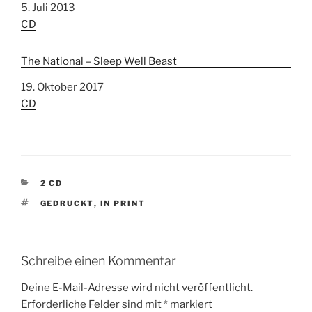
Datum
5. Juli 2013
In Bezug auf
CD
The National – Sleep Well Beast
Datum
19. Oktober 2017
In Bezug auf
CD
K
2 CD
A
S
GEDRUCKT
,
IN PRINT
T
C
E
H
G
L
O
A
R
Schreibe einen Kommentar
G
I
W
E
Deine E-Mail-Adresse wird nicht veröffentlicht.
Ö
N
Erforderliche Felder sind mit
*
markiert
R