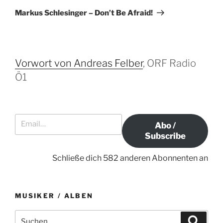
r
e
ä
Markus Schlesinger – Don’t Be Afraid!
r
c
a
i
h
g
g
s
s
e
t
Vorwort von Andreas Felber
, ORF Radio
-
r
e
Ö1
N
B
r
a
e
B
i
e
v
Email…
t
i
i
Abo /
r
t
g
Subscribe
a
r
a
g
a
Schließe dich 582 anderen Abonnenten an
t
g
i
o
MUSIKER / ALBEN
n
S
S