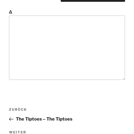
Δ
B
V
ZURÜCK
e
o
The Tiptoes – The Tiptoes
i
r
t
h
N
WEITER