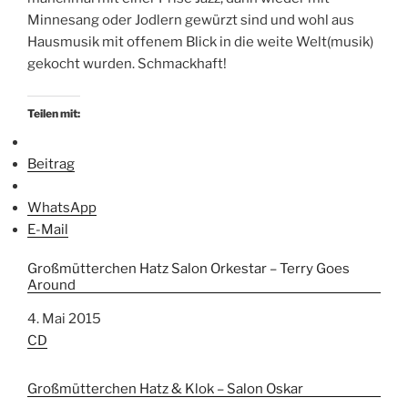
Minnesang oder Jodlern gewürzt sind und wohl aus
Hausmusik mit offenem Blick in die weite Welt(musik)
gekocht wurden. Schmackhaft!
Teilen mit:
Beitrag
WhatsApp
E-Mail
Großmütterchen Hatz Salon Orkestar – Terry Goes
Around
Datum
4. Mai 2015
In Bezug auf
CD
Großmütterchen Hatz & Klok – Salon Oskar