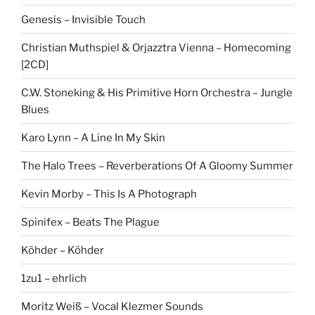
Genesis – Invisible Touch
Christian Muthspiel & Orjazztra Vienna – Homecoming
[2CD]
C.W. Stoneking & His Primitive Horn Orchestra – Jungle
Blues
Karo Lynn – A Line In My Skin
The Halo Trees – Reverberations Of A Gloomy Summer
Kevin Morby – This Is A Photograph
Spinifex – Beats The Plague
Köhder – Köhder
1zu1 – ehrlich
Moritz Weiß – Vocal Klezmer Sounds