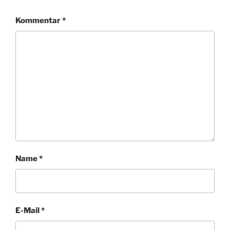
T
E
Kommentar
*
R
Name
*
E-Mail
*