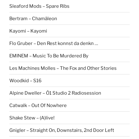
Sleaford Mods – Spare Ribs
Bertram – Chamäleon
Kayomi – Kayomi
Flo Gruber – Den Rest konnst da denkn …
EMINEM – Music To Be Murdered By
Les Machines Molles – The Fox and Other Stories
Woodkid – S16
Alpine Dweller – Ö1 Studio 2 Radiosession
Catwalk – Out Of Nowhere
Shake Stew – (A)live!
Gnigler – Straight On, Downstairs, 2nd Door Left