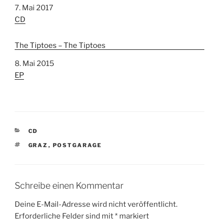
Datum
7. Mai 2017
In Bezug auf
CD
The Tiptoes – The Tiptoes
Datum
8. Mai 2015
In Bezug auf
EP
K
CD
A
S
GRAZ
,
POSTGARAGE
T
C
E
H
G
L
O
A
R
Schreibe einen Kommentar
G
I
W
E
Deine E-Mail-Adresse wird nicht veröffentlicht.
Ö
N
Erforderliche Felder sind mit
*
markiert
R