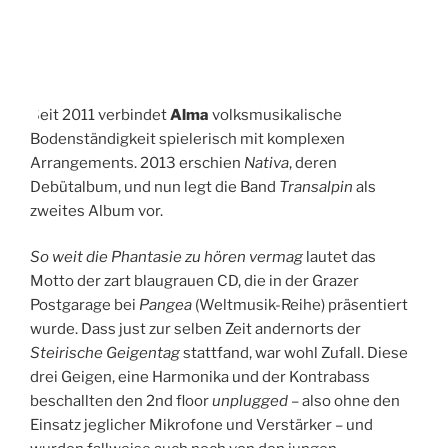
A
M
Seit 2011 verbindet
Alma
volksmusikalische
Bodenständigkeit spielerisch mit komplexen
Arrangements. 2013 erschien
Nativa
, deren
Debütalbum, und nun legt die Band
Transalpin
als
zweites Album vor.
So weit die Phantasie zu hören vermag
lautet das
Motto der zart blaugrauen CD, die in der Grazer
Postgarage bei
Pangea
(Weltmusik-Reihe) präsentiert
wurde. Dass just zur selben Zeit andernorts der
Steirische Geigentag
stattfand, war wohl Zufall. Diese
drei Geigen, eine Harmonika und der Kontrabass
beschallten den 2nd floor
unplugged
– also ohne den
Einsatz jeglicher Mikrofone und Verstärker – und