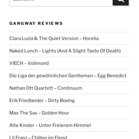
u
u
c
c
h
e
h
n
GANGWAY REVIEWS
e
n
Clara Luzia & The Quiet Version – Horelia
a
c
Naked Lunch – Lights (And A Slight Taste Of Death)
h
:
VIECH – Vollmond
Die Liga der gewöhnlichen Gentlemen – Egg Benedict
Nathan Ott Quartett – Continuum
Erik Friedlander – Dirty Boxing
Max The Sax – Golden Hour
Alte Kinder – Unter Freierem Himmel
Lil Franz – Chillen im Elend