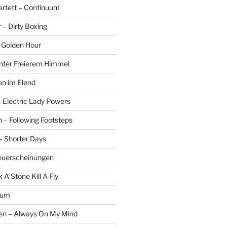
rtett – Continuum
r – Dirty Boxing
 Golden Hour
Unter Freierem Himmel
len im Elend
Electric Lady Powers
n – Following Footsteps
– Shorter Days
euerscheinungen
 A Stone Kill A Fly
rum
n – Always On My Mind