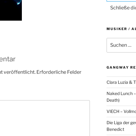
Schließe d
MUSIKER / A
Suche
nach:
entar
GANGWAY RE
 veröffentlicht.
Erforderliche Felder
Clara Luzia & T
Naked Lunch – 
Death)
VIECH – Vollm
Die Liga der g
Benedict