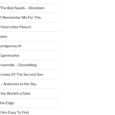
 The Bad Seeds – Ghosteen
’t Remember Me For This
risst rohes Fleisch
sion
 Handgemacht
 Eigenmarke
nsemble – Storytelling
 Echoes Of The Second Sun
 – Antennas to the Sky
 the World’s a Fake
the Edge
 I Am Easy To Find