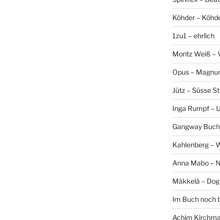
Köhder – Köhd
1zu1 – ehrlich
Moritz Weiß – 
Opus – Magn
Jütz – Süsse Sti
Inga Rumpf – 
Gangway Buch
Kahlenberg – 
Anna Mabo – 
Mäkkelä – Dog
Im Buch noch 
Achim Kirchmai