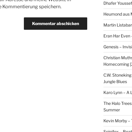
Dhafer Youssef
te Kommentierung speichern.
Heumond aus M
Martin Listaba
Eran Har Even 
Genesis – Invis
Christian Muths
Homecoming [
C.W. Stoneking
Jungle Blues
Karo Lynn – A L
The Halo Trees
Summer
Kevin Morby – 
Spinifex – Bea