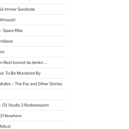
 Für immer Swoboda
 Whoosh!
– Spare Ribs
mäleon
mi
en Rest konnst da denkn …
c To Be Murdered By
olles – The Fox and Other Stories
– Ö1 Studio 2 Radiosession
 Of Nowhere
)live!