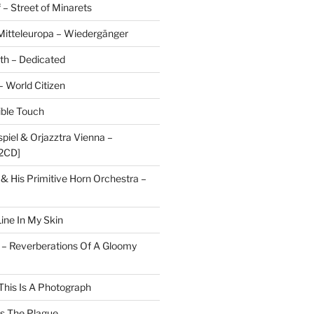
 – Street of Minarets
itteleuropa – Wiedergänger
rth – Dedicated
– World Citizen
ible Touch
piel & Orjazztra Vienna –
2CD]
 & His Primitive Horn Orchestra –
ine In My Skin
 – Reverberations Of A Gloomy
This Is A Photograph
ts The Plague