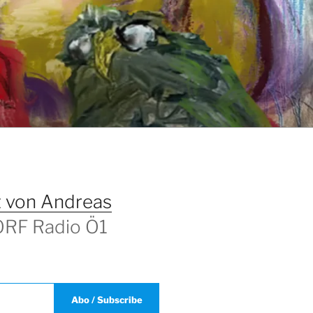
T
 von Andreas
 ORF Radio Ö1
Abo / Subscribe