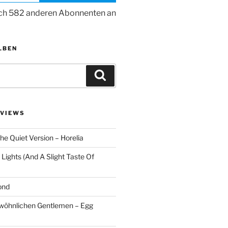
ich 582 anderen Abonnenten an
LBEN
Suchen
VIEWS
he Quiet Version – Horelia
Lights (And A Slight Taste Of
ond
ewöhnlichen Gentlemen – Egg