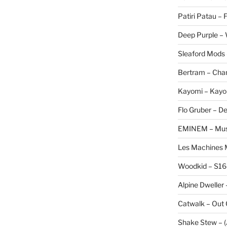
Patiri Patau –
Deep Purple –
Sleaford Mods 
Bertram – Cha
Kayomi – Kayo
Flo Gruber – D
EMINEM – Musi
Les Machines M
Woodkid – S16
Alpine Dweller 
Catwalk – Out
Shake Stew – (A