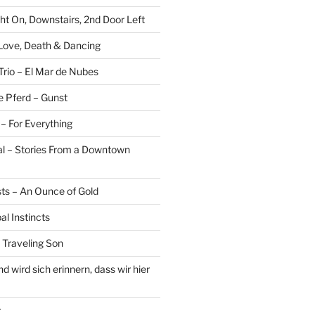
ght On, Downstairs, 2nd Door Left
 Love, Death & Dancing
Trio – El Mar de Nubes
e Pferd – Gunst
– For Everything
al – Stories From a Downtown
sts – An Ounce of Gold
al Instincts
 Traveling Son
 wird sich erinnern, dass wir hier
r