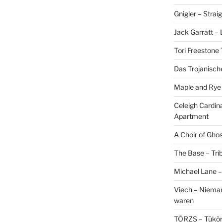
Gnigler – Strai
Jack Garratt –
Tori Freestone 
Das Trojanisch
Maple and Rye 
Celeigh Cardin
Apartment
A Choir of Gho
The Base – Trib
Michael Lane –
Viech – Niemand
waren
TÖRZS – Tükö