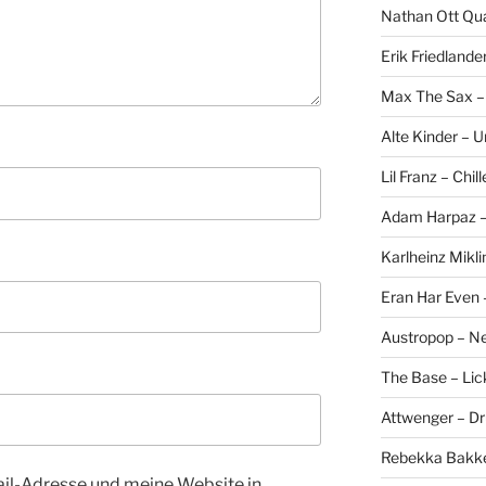
Nathan Ott Qua
Erik Friedlande
Max The Sax –
Alte Kinder – 
Lil Franz – Chil
Adam Harpaz – 
Karlheinz Mikli
Eran Har Even 
Austropop – N
The Base – Lick
Attwenger – D
Rebekka Bakke
l-Adresse und meine Website in