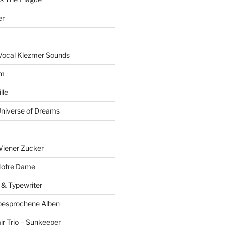
er
Vocal Klezmer Sounds
um
lle
Universe of Dreams
Wiener Zucker
Notre Dame
 & Typewriter
besprochene Alben
r Trio – Sunkeeper