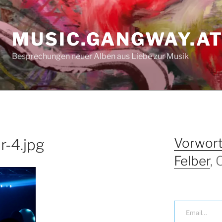
MUSIC.GANGWAY.A
Besprechungen neuer Alben aus Liebe zur Musik
Vorwort
r-4.jpg
Felber
,
Email…