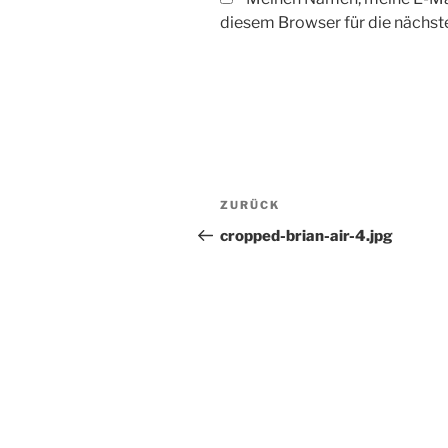
diesem Browser für die nächs
Beitrags-
Vorheriger
ZURÜCK
Navigation
Beitrag
cropped-brian-air-4.jpg