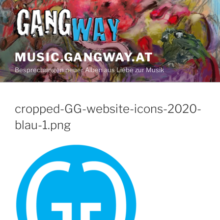
Zum
Inhalt
springen
MUSIC.GANGWAY.AT
Besprechungen neuer Alben aus Liebe zur Musik
cropped-GG-website-icons-2020-
blau-1.png