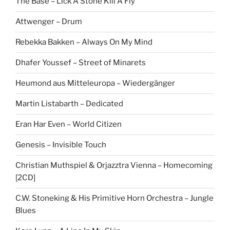
The Base – Lick A Stone Kill A Fly
Attwenger – Drum
Rebekka Bakken – Always On My Mind
Dhafer Youssef – Street of Minarets
Heumond aus Mitteleuropa – Wiedergänger
Martin Listabarth – Dedicated
Eran Har Even – World Citizen
Genesis – Invisible Touch
Christian Muthspiel & Orjazztra Vienna – Homecoming
[2CD]
C.W. Stoneking & His Primitive Horn Orchestra – Jungle
Blues