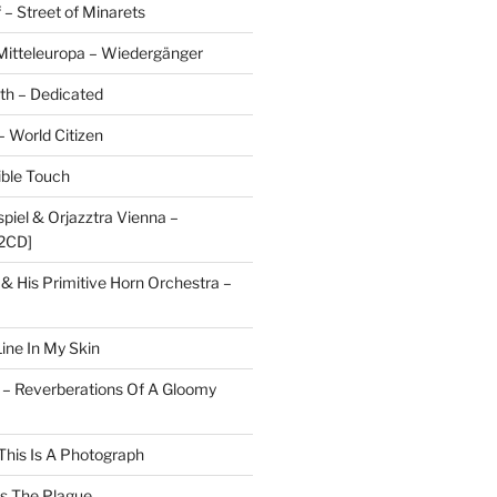
 – Street of Minarets
itteleuropa – Wiedergänger
rth – Dedicated
– World Citizen
ible Touch
piel & Orjazztra Vienna –
2CD]
 & His Primitive Horn Orchestra –
ine In My Skin
 – Reverberations Of A Gloomy
This Is A Photograph
ts The Plague