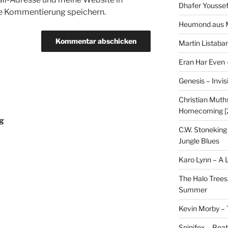
Dhafer Youssef
te Kommentierung speichern.
Heumond aus M
Martin Listaba
Eran Har Even 
Genesis – Invis
Christian Muths
Homecoming [
eg
C.W. Stoneking
Jungle Blues
Karo Lynn – A L
The Halo Trees
Summer
Kevin Morby – 
Spinifex – Bea