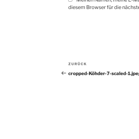
diesem Browser für die nächs
Beitrags-
Vorheriger
ZURÜCK
Navigation
Beitrag
cropped-Köhder-7-scaled-1.jp