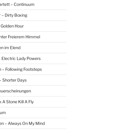
rtett – Continuum
r – Dirty Boxing
 Golden Hour
Unter Freierem Himmel
len im Elend
Electric Lady Powers
n – Following Footsteps
– Shorter Days
euerscheinungen
 A Stone Kill A Fly
rum
n – Always On My Mind