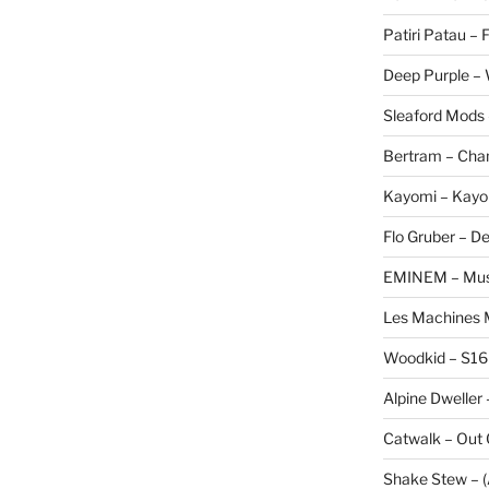
Patiri Patau –
Deep Purple –
Sleaford Mods 
Bertram – Cha
Kayomi – Kayo
Flo Gruber – D
EMINEM – Musi
Les Machines M
Woodkid – S16
Alpine Dweller 
Catwalk – Out
Shake Stew – (A