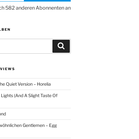
ich 582 anderen Abonnenten an
LBEN
Suchen
VIEWS
he Quiet Version – Horelia
Lights (And A Slight Taste Of
ond
ewöhnlichen Gentlemen – Egg