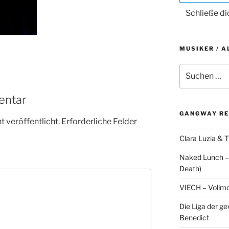
Schließe d
MUSIKER / A
Suche
nach:
entar
GANGWAY RE
 veröffentlicht.
Erforderliche Felder
Clara Luzia & T
Naked Lunch – 
Death)
VIECH – Vollm
Die Liga der g
Benedict