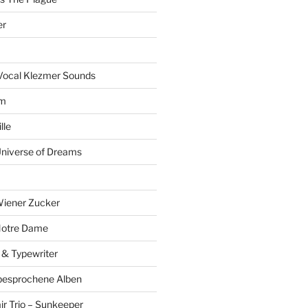
er
Vocal Klezmer Sounds
um
lle
Universe of Dreams
Wiener Zucker
Notre Dame
 & Typewriter
besprochene Alben
r Trio – Sunkeeper