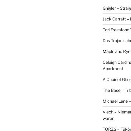
Gnigler – Strai
Jack Garratt –
Tori Freestone 
Das Trojanisch
Maple and Rye 
Celeigh Cardin
Apartment
A Choir of Gho
The Base – Trib
Michael Lane –
Viech – Niemand
waren
TÖRZS – Tükö