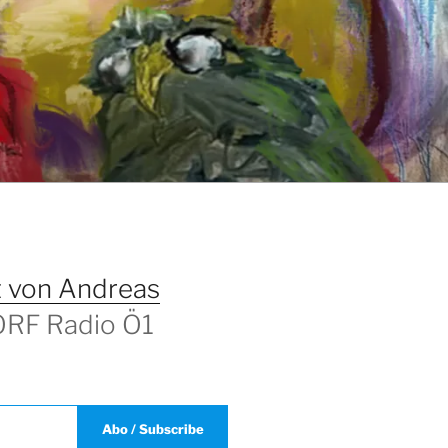
T
 von Andreas
 ORF Radio Ö1
Abo / Subscribe