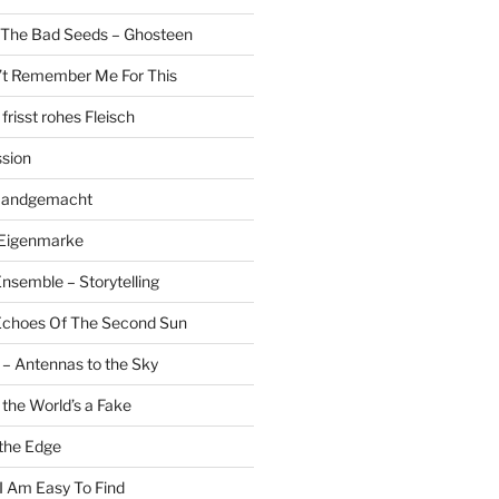
 The Bad Seeds – Ghosteen
’t Remember Me For This
risst rohes Fleisch
sion
 Handgemacht
 Eigenmarke
nsemble – Storytelling
 Echoes Of The Second Sun
 – Antennas to the Sky
 the World’s a Fake
the Edge
 I Am Easy To Find