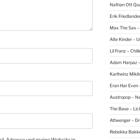
Nathan Ott Qua
Erik Friedlande
Max The Sax –
Alte Kinder – 
Lil Franz – Chil
Adam Harpaz – 
Karlheinz Mikli
Eran Har Even 
Austropop – N
The Base – Lick
Attwenger – D
Rebekka Bakke
l-Adresse und meine Website in