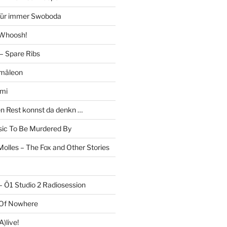
 Für immer Swoboda
 Whoosh!
– Spare Ribs
mäleon
mi
en Rest konnst da denkn …
c To Be Murdered By
olles – The Fox and Other Stories
– Ö1 Studio 2 Radiosession
 Of Nowhere
)live!