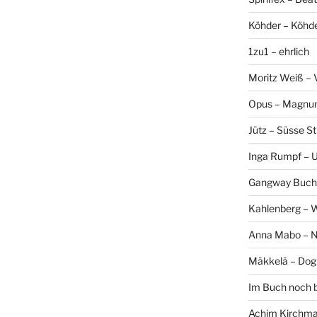
Köhder – Köhd
1zu1 – ehrlich
Moritz Weiß – 
Opus – Magn
Jütz – Süsse Sti
Inga Rumpf – 
Gangway Buch
Kahlenberg – 
Anna Mabo – 
Mäkkelä – Dog
Im Buch noch 
Achim Kirchmai