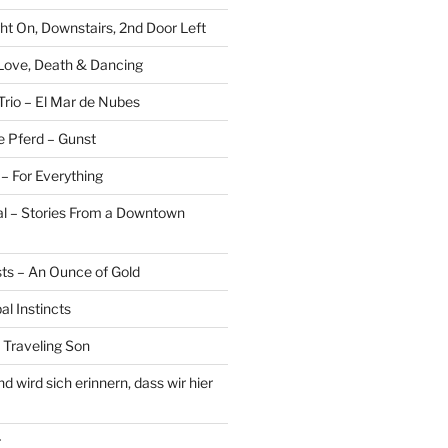
ght On, Downstairs, 2nd Door Left
 Love, Death & Dancing
Trio – El Mar de Nubes
e Pferd – Gunst
– For Everything
al – Stories From a Downtown
sts – An Ounce of Gold
al Instincts
 Traveling Son
 wird sich erinnern, dass wir hier
r