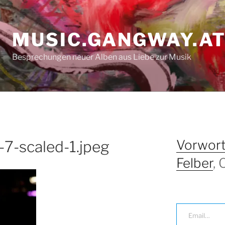
MUSIC.GANGWAY.A
Besprechungen neuer Alben aus Liebe zur Musik
Vorwort
-7-scaled-1.jpeg
Felber
,
Email…