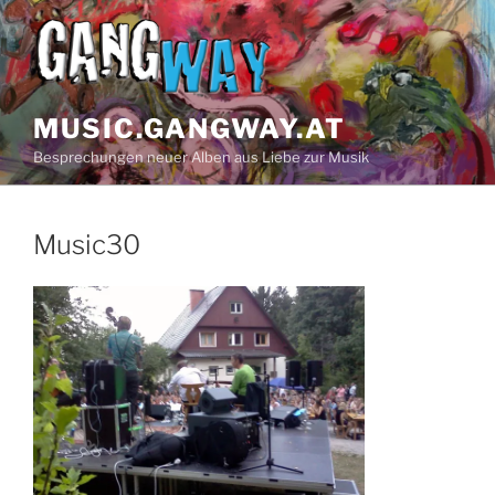
Zum
Inhalt
springen
MUSIC.GANGWAY.AT
Besprechungen neuer Alben aus Liebe zur Musik
Music30