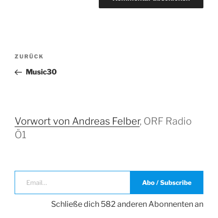
Beitrags-
Vorheriger
ZURÜCK
Navigation
Beitrag
Music30
Vorwort von Andreas Felber
, ORF Radio
Ö1
Email…
Abo / Subscribe
Schließe dich 582 anderen Abonnenten an