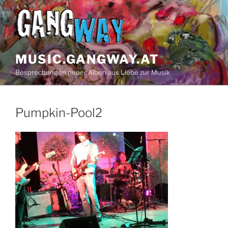
Zum
Inhalt
springen
MUSIC.GANGWAY.AT
Besprechungen neuer Alben aus Liebe zur Musik
Pumpkin-Pool2