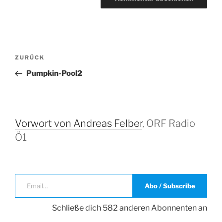
Beitrags-
Vorheriger
ZURÜCK
Navigation
Beitrag
Pumpkin-Pool2
Vorwort von Andreas Felber
, ORF Radio
Ö1
Email…
Abo / Subscribe
Schließe dich 582 anderen Abonnenten an